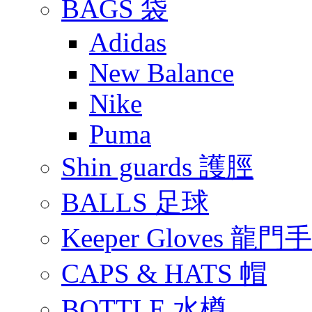
BAGS 袋
Adidas
New Balance
Nike
Puma
Shin guards 護脛
BALLS 足球
Keeper Gloves 龍門
CAPS & HATS 帽
BOTTLE 水樽