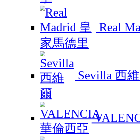
Real 
Sevilla 西
VALEN