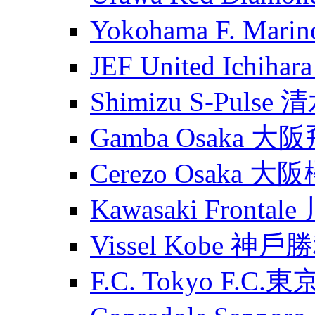
Yokohama F. Ma
JEF United Ichih
Shimizu S-Puls
Gamba Osaka 大
Cerezo Osaka 大
Kawasaki Fronta
Vissel Kobe 神
F.C. Tokyo F.C.東