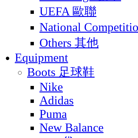
UEFA 歐聯
National Compet
Others 其他
Equipment
Boots 足球鞋
Nike
Adidas
Puma
New Balance