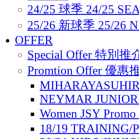
24/25 球季 24/25 SE
25/26 新球季 25/26 
OFFER
Special Offer 特別推
Promtion Offer 優
MIHARAYASUHIR
NEYMAR JUNIOR
Women JSY Pro
18/19 TRAINING/