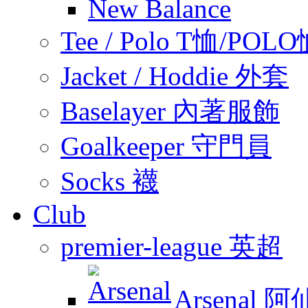
New Balance
Tee / Polo T恤/POL
Jacket / Hoddie 外套
Baselayer 內著服飾
Goalkeeper 守門員
Socks 襪
Club
premier-league 英超
Arsenal 