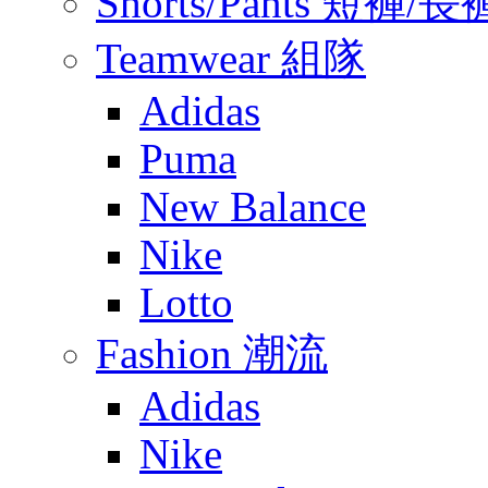
Shorts/Pants 短褲/長
Teamwear 組隊
Adidas
Puma
New Balance
Nike
Lotto
Fashion 潮流
Adidas
Nike