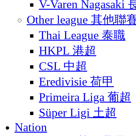
V-Varen Nagasa
Other league 其他聯
Thai League 泰職
HKPL 港超
CSL 中超
Eredivisie 荷甲
Primeira Liga 葡超
Süper Ligi 土超
Nation