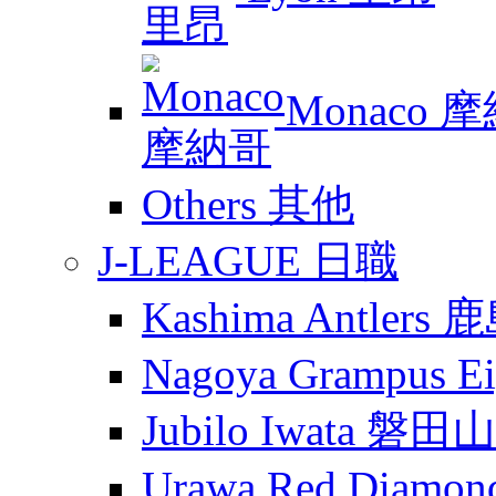
Monaco 
Others 其他
J-LEAGUE 日職
Kashima Antler
Nagoya Grampus
Jubilo Iwata 磐田
Urawa Red Diam