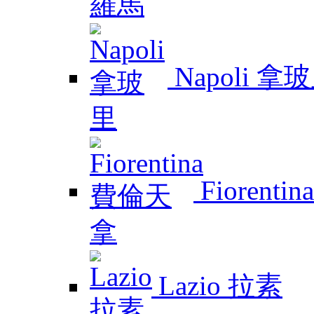
Napoli 拿
Fiorent
Lazio 拉素