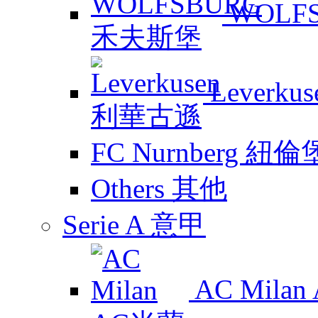
WOLF
Leverk
FC Nurnberg 紐倫
Others 其他
Serie A 意甲
AC Mila