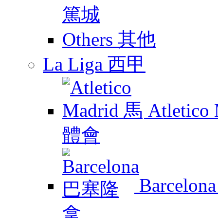
Others 其他
La Liga 西甲
Atletic
Barcelo