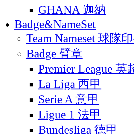
GHANA 迦納
Badge&NameSet
Team Nameset 球隊
Badge 臂章
Premier League 英
La Liga 西甲
Serie A 意甲
Ligue 1 法甲
Bundesliga 德甲