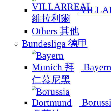
VILL
Others 其他
Bundesliga 德甲
Baye
Boruss