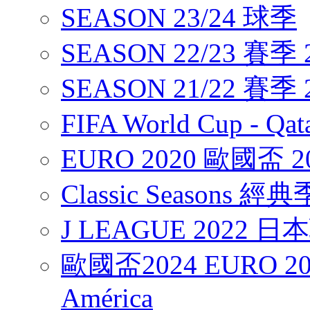
SEASON 23/24 球季
SEASON 22/23 賽季 2
SEASON 21/22 賽季 2
FIFA World Cup - Q
EURO 2020 歐國盃 2
Classic Seasons 經
J LEAGUE 2022 
歐國盃2024 EURO 20
América