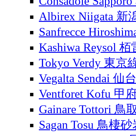
Consadole Sapp
Albirex Niigata
Sanfrecce Hiros
Kashiwa Reysol
Tokyo Verdy 東
Vegalta Sendai
Ventforet Kofu 
Gainare Tottori
Sagan Tosu 鳥棲