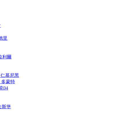
會
馬德里
維拉利爾
h 拜仁慕尼黑
und 多蒙特
克04
禾夫斯堡