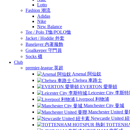
Lotto
Fashion 潮流
Adidas
Nike
New Balance
Tee / Polo T恤/POLO恤
Jacket / Hoddie 外套
Baselayer 內著服飾
Goalkeeper 守門員
Socks 襪
Club
premier-league 英超
Arsenal 阿仙奴
Chelsea 車路士
EVERTON 愛華頓
Leicester City 李斯
Liverpool 利物浦
Manchester City 曼城
Manchester United 
Newcastle United
TOTTENH