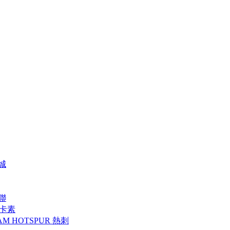
特城
曼聯
 紐卡素
AM HOTSPUR 熱刺