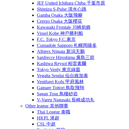
JEF United Ichihara Chiba 千葉市原
Shimizu S-Pulse 清水心跳
Gamba Osaka 大阪飛腳
Cerezo Osaka 大阪櫻花
Kawasaki Frontale 川崎前鋒
Vissel Kobe 神戶勝利船
F.C. Tokyo F.C.東京
Consadole Sapporo 札幌岡薩多
Albirex Niigata 新潟天鵝
Sanfrecce Hiroshima 廣島三箭
Kashiwa Reysol 栢雷素爾
Tokyo Verdy 東京綠茵
Vegalta Sendai 仙台維加泰
Ventforet Kofu 甲府風林
Gainare Tottori 鳥取飛翔
Sagan Tosu 鳥棲砂岩
V-Varen Nagasaki 長崎成功丸
Other league 其他聯賽
Thai League 泰職
HKPL 港超
CSL 中超