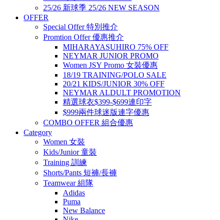
25/26 新球季 25/26 NEW SEASON
OFFER
Special Offer 特別推介
Promtion Offer 優惠推介
MIHARAYASUHIRO 75% OFF
NEYMAR JUNIOR PROMO
Women JSY Promo 女裝優惠
18/19 TRAINING/POLO SALE
20/21 KIDS/JUNIOR 30% OFF
NEYMAR ALDULT PROMOTION
精選球衣$399-$699連印字
$999兩件球迷版連字優惠
COMBO OFFER 組合優惠
Category
Women 女裝
Kids/Junior 童裝
Training 訓練
Shorts/Pants 短褲/長褲
Teamwear 組隊
Adidas
Puma
New Balance
Nike