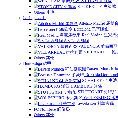
WEST HAM 韋斯咸
STOKE CITY 史篤城
Others 其他
La Liga 西甲
Atletico Madrid 馬體
Barcelona 巴塞隆拿
Real Madrid 皇家
Sevilla 西維爾
VALENCIA 華倫西亞
VILLARREAL 
Others 其他
Bundesliga 德甲
Bayern Munic
Borussia Dortm
SCHALKE 04 史浩
HAMBURG 漢堡
STUTTGART 史特加
WOLFSBURG 
Leverkusen 利華古遜
FC Nurnberg 紐倫堡
Others 其他