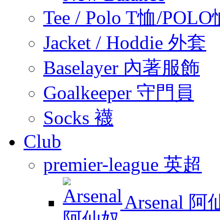
Tee / Polo T恤/POL
Jacket / Hoddie 外套
Baselayer 內著服飾
Goalkeeper 守門員
Socks 襪
Club
premier-league 英超
Arsenal 