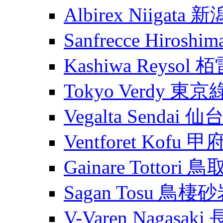
Albirex Niigata
Sanfrecce Hiros
Kashiwa Reysol
Tokyo Verdy 東
Vegalta Sendai
Ventforet Kofu 
Gainare Tottori
Sagan Tosu 鳥棲
V-Varen Nagasa