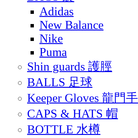
Adidas
New Balance
Nike
Puma
Shin guards 護脛
BALLS 足球
Keeper Gloves 龍門
CAPS & HATS 帽
BOTTLE 水樽