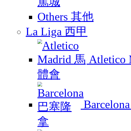
Others 其他
La Liga 西甲
Atletic
Barcelo