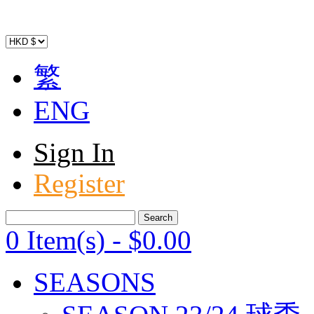
繁
ENG
Sign In
Register
0 Item(s)
-
$
0
.00
SEASONS