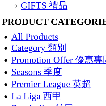
GIFTS 禮品
PRODUCT CATEGORI
All Products
Category 類別
Promotion Offer 優惠
Seasons 季度
Premier League 英超
La Liga 西甲