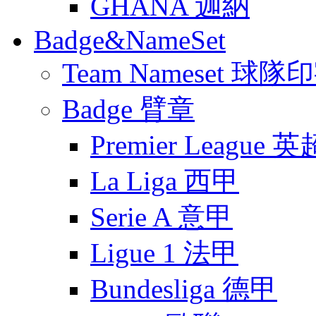
GHANA 迦納
Badge&NameSet
Team Nameset 球隊
Badge 臂章
Premier League 英
La Liga 西甲
Serie A 意甲
Ligue 1 法甲
Bundesliga 德甲