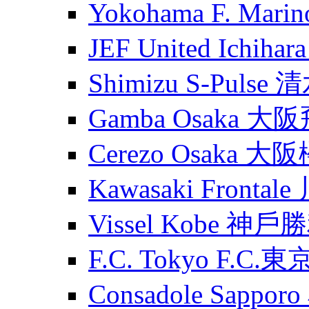
Yokohama F. Ma
JEF United Ichih
Shimizu S-Puls
Gamba Osaka 大
Cerezo Osaka 大
Kawasaki Fronta
Vissel Kobe 神
F.C. Tokyo F.C.東
Consadole Sapp