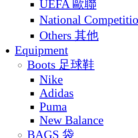
UEFA 歐聯
National Compet
Others 其他
Equipment
Boots 足球鞋
Nike
Adidas
Puma
New Balance
BAGS 袋