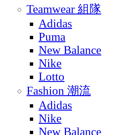
Teamwear 組隊
Adidas
Puma
New Balance
Nike
Lotto
Fashion 潮流
Adidas
Nike
New Balance