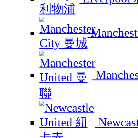
Manchest
Manches
Newcas