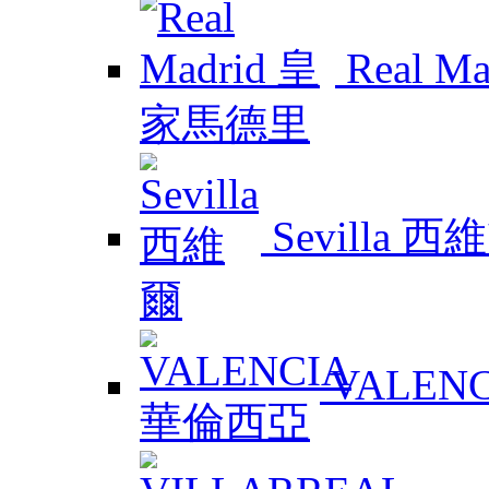
Real 
Sevilla 西
VALEN