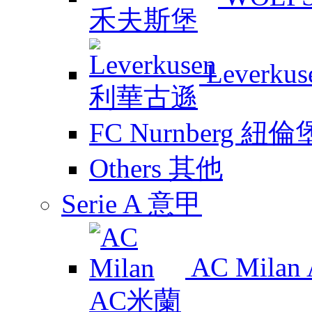
Leverk
FC Nurnberg 紐倫
Others 其他
Serie A 意甲
AC Mila