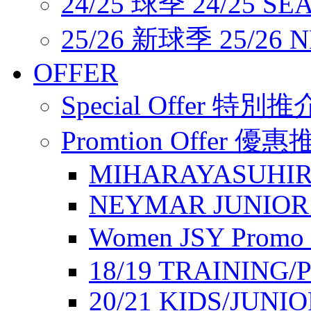
24/25 球季 24/25 SE
25/26 新球季 25/26 
OFFER
Special Offer 特別推
Promtion Offer 優
MIHARAYASUHIR
NEYMAR JUNIOR
Women JSY Pro
18/19 TRAINING/
20/21 KIDS/JUNI