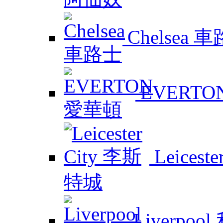
Chelsea 
EVERTO
Leicest
Liverpoo