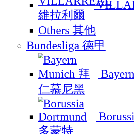
VILL
Others 其他
Bundesliga 德甲
Baye
Boruss