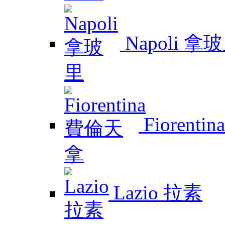
Napoli 拿
Fiorent
Lazio 拉素