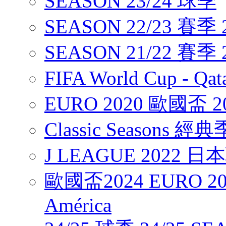
SEASON 23/24 球季
SEASON 22/23 賽季 2
SEASON 21/22 賽季 2
FIFA World Cup - Q
EURO 2020 歐國盃 2
Classic Seasons 經
J LEAGUE 2022 
歐國盃2024 EURO 20
América