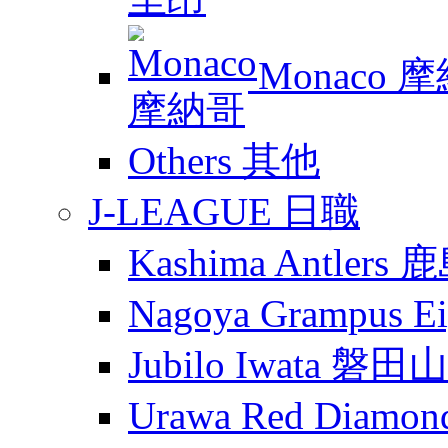
Monaco 
Others 其他
J-LEAGUE 日職
Kashima Antler
Nagoya Grampus
Jubilo Iwata 磐田
Urawa Red Diam