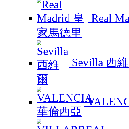
Real 
Sevilla 西
VALEN