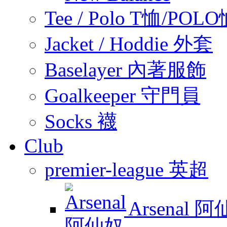
Tee / Polo T恤/POL
Jacket / Hoddie 外套
Baselayer 內著服飾
Goalkeeper 守門員
Socks 襪
Club
premier-league 英超
Arsenal 