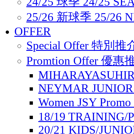
24/25 球季 24/25 SE
25/26 新球季 25/26 
OFFER
Special Offer 特別推
Promtion Offer 優
MIHARAYASUHIR
NEYMAR JUNIOR
Women JSY Pro
18/19 TRAINING/
20/21 KIDS/JUNI