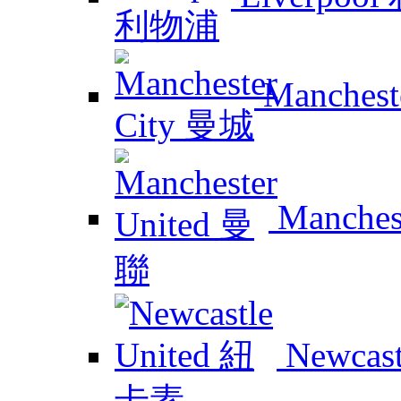
Manchest
Manches
Newcas