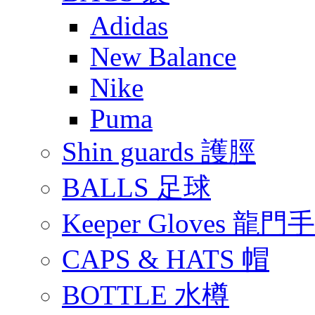
Adidas
New Balance
Nike
Puma
Shin guards 護脛
BALLS 足球
Keeper Gloves 龍門
CAPS & HATS 帽
BOTTLE 水樽