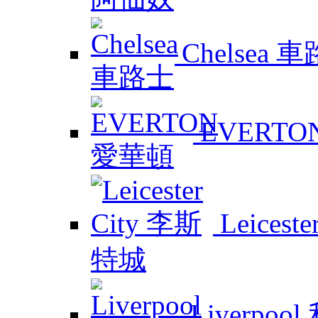
Chelsea 
EVERTO
Leicest
Liverpoo