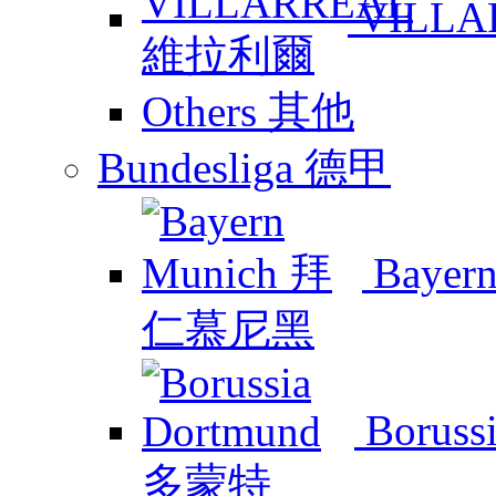
VILL
Others 其他
Bundesliga 德甲
Baye
Boruss