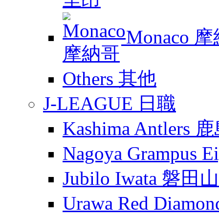
Monaco 
Others 其他
J-LEAGUE 日職
Kashima Antler
Nagoya Grampus
Jubilo Iwata 磐田
Urawa Red Diam