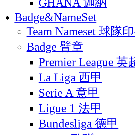
GHANA 迦納
Badge&NameSet
Team Nameset 球隊
Badge 臂章
Premier League 英
La Liga 西甲
Serie A 意甲
Ligue 1 法甲
Bundesliga 德甲