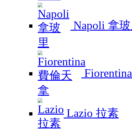
Napoli 拿
Fiorent
Lazio 拉素