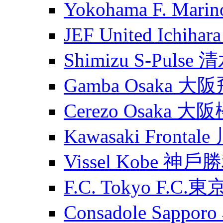
Yokohama F. Ma
JEF United Ichih
Shimizu S-Puls
Gamba Osaka 大
Cerezo Osaka 大
Kawasaki Fronta
Vissel Kobe 神
F.C. Tokyo F.C.東
Consadole Sapp