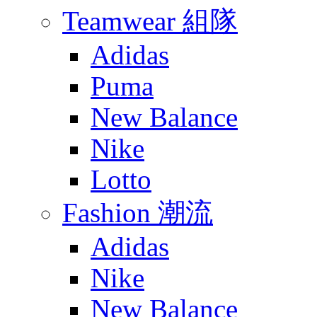
Teamwear 組隊
Adidas
Puma
New Balance
Nike
Lotto
Fashion 潮流
Adidas
Nike
New Balance