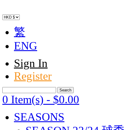
繁
ENG
Sign In
Register
0 Item(s)
-
$
0
.00
SEASONS