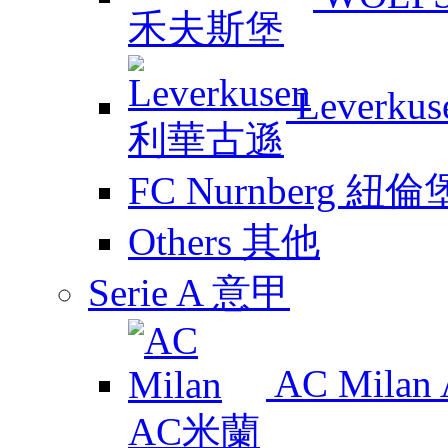
Leverk
FC Nurnberg 紐倫
Others 其他
Serie A 意甲
AC Mila