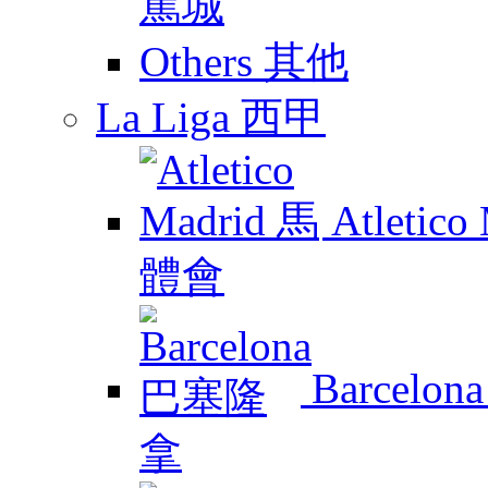
Others 其他
La Liga 西甲
Atletic
Barcelo