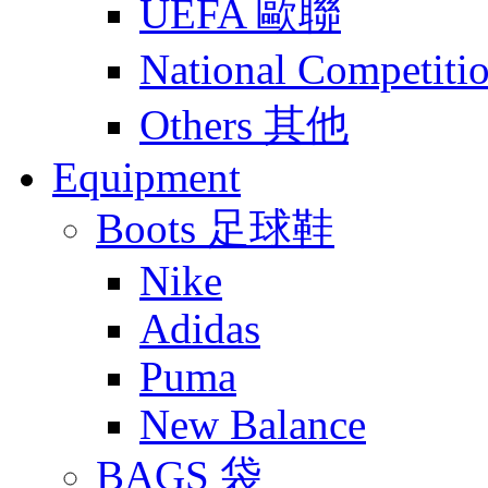
UEFA 歐聯
National Compet
Others 其他
Equipment
Boots 足球鞋
Nike
Adidas
Puma
New Balance
BAGS 袋