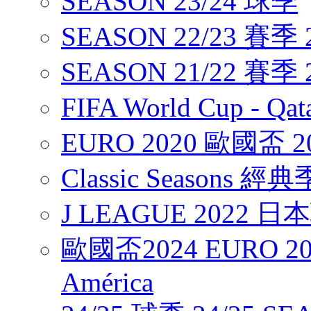
SEASON 23/24 球季
SEASON 22/23 賽季 2
SEASON 21/22 賽季 2
FIFA World Cup - Q
EURO 2020 歐國盃 2
Classic Seasons 經
J LEAGUE 2022 
歐國盃2024 EURO 20
América