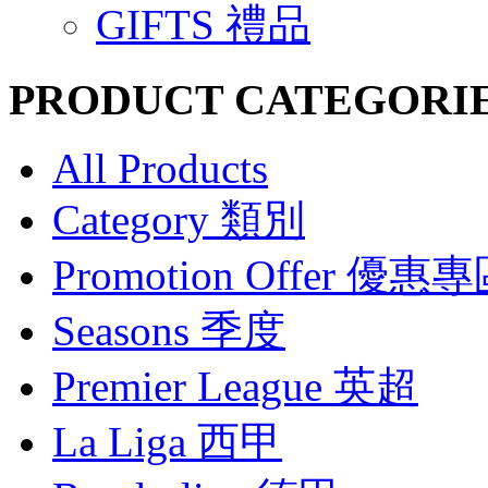
GIFTS 禮品
PRODUCT CATEGORI
All Products
Category 類別
Promotion Offer 優惠
Seasons 季度
Premier League 英超
La Liga 西甲