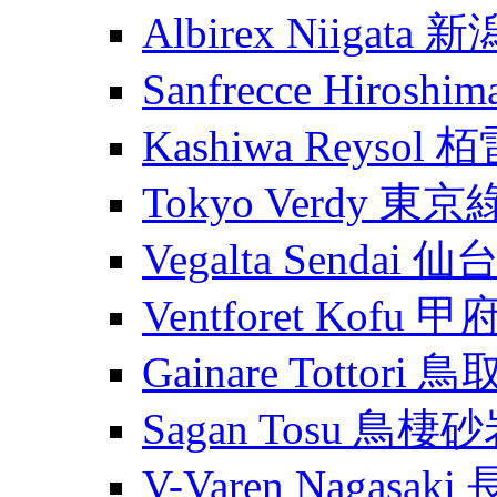
Albirex Niigata
Sanfrecce Hiros
Kashiwa Reysol
Tokyo Verdy 東
Vegalta Sendai
Ventforet Kofu 
Gainare Tottori
Sagan Tosu 鳥棲
V-Varen Nagasa