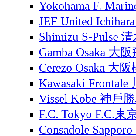
Yokohama F. Ma
JEF United Ichih
Shimizu S-Puls
Gamba Osaka 大
Cerezo Osaka 大
Kawasaki Fronta
Vissel Kobe 神
F.C. Tokyo F.C.東
Consadole Sapp