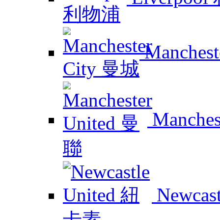
Manchest
Manches
Newcas