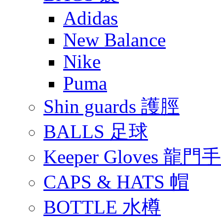
Adidas
New Balance
Nike
Puma
Shin guards 護脛
BALLS 足球
Keeper Gloves 龍門
CAPS & HATS 帽
BOTTLE 水樽