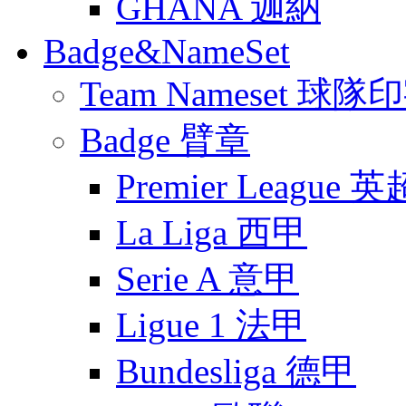
GHANA 迦納
Badge&NameSet
Team Nameset 球隊
Badge 臂章
Premier League 英
La Liga 西甲
Serie A 意甲
Ligue 1 法甲
Bundesliga 德甲