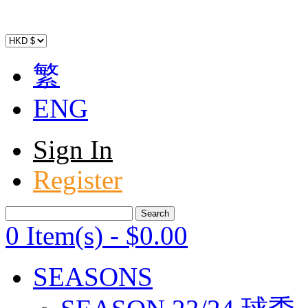
繁
ENG
Sign In
Register
0 Item(s)
-
$
0
.00
SEASONS