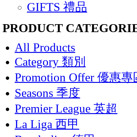
GIFTS 禮品
PRODUCT CATEGORI
All Products
Category 類別
Promotion Offer 優惠
Seasons 季度
Premier League 英超
La Liga 西甲