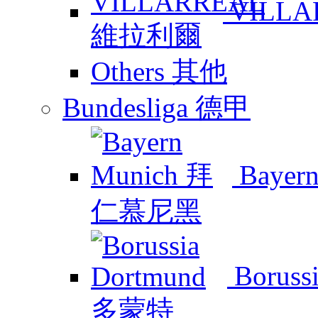
VILL
Others 其他
Bundesliga 德甲
Baye
Boruss