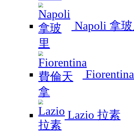
Napoli 拿
Fiorent
Lazio 拉素