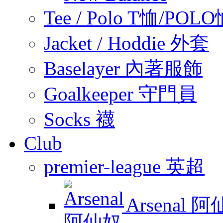
Tee / Polo T恤/POL
Jacket / Hoddie 外套
Baselayer 內著服飾
Goalkeeper 守門員
Socks 襪
Club
premier-league 英超
Arsenal 