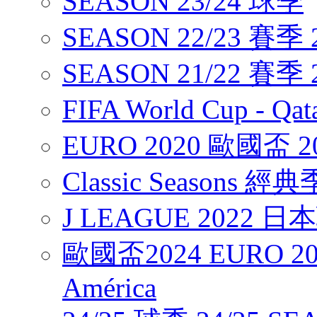
SEASON 23/24 球季
SEASON 22/23 賽季 2
SEASON 21/22 賽季 2
FIFA World Cup - Q
EURO 2020 歐國盃 2
Classic Seasons 經
J LEAGUE 2022 
歐國盃2024 EURO 20
América