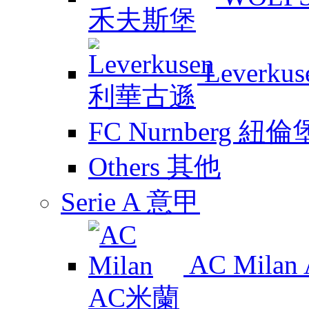
Leverk
FC Nurnberg 紐倫
Others 其他
Serie A 意甲
AC Mila