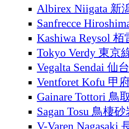
Albirex Niigata
Sanfrecce Hiros
Kashiwa Reysol
Tokyo Verdy 東
Vegalta Sendai
Ventforet Kofu 
Gainare Tottori
Sagan Tosu 鳥棲
V-Varen Nagasa