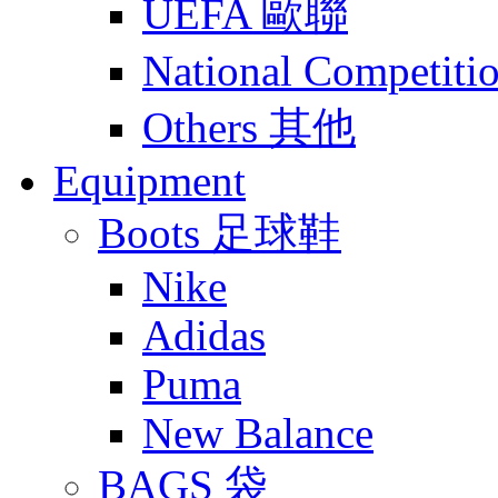
UEFA 歐聯
National Compet
Others 其他
Equipment
Boots 足球鞋
Nike
Adidas
Puma
New Balance
BAGS 袋