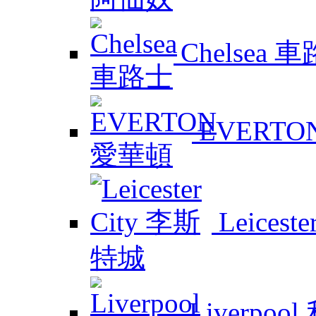
Chelsea 
EVERTO
Leicest
Liverpoo