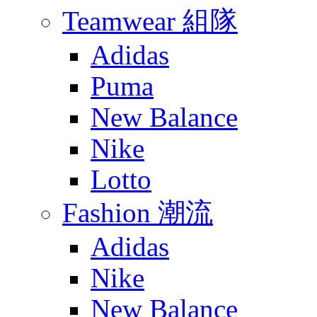
Teamwear 組隊
Adidas
Puma
New Balance
Nike
Lotto
Fashion 潮流
Adidas
Nike
New Balance