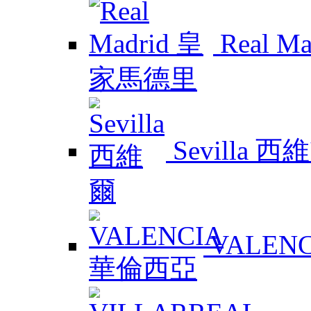
Real 
Sevilla 西
VALEN