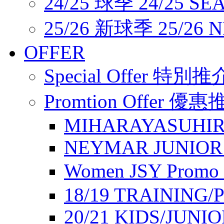
24/25 球季 24/25 SE
25/26 新球季 25/26 
OFFER
Special Offer 特別推
Promtion Offer 優
MIHARAYASUHIR
NEYMAR JUNIOR
Women JSY Pro
18/19 TRAINING/
20/21 KIDS/JUNI