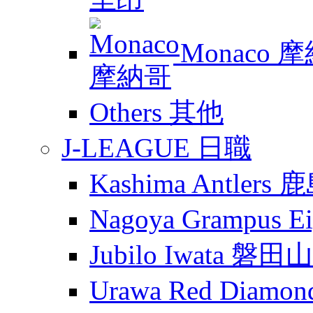
Monaco 
Others 其他
J-LEAGUE 日職
Kashima Antler
Nagoya Grampus
Jubilo Iwata 磐田
Urawa Red Diam