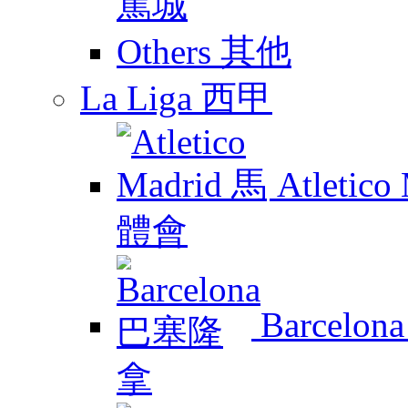
Others 其他
La Liga 西甲
Atletic
Barcelo