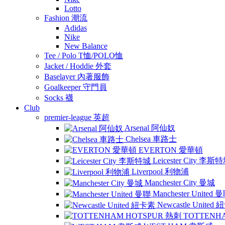
Lotto
Fashion 潮流
Adidas
Nike
New Balance
Tee / Polo T恤/POLO恤
Jacket / Hoddie 外套
Baselayer 內著服飾
Goalkeeper 守門員
Socks 襪
Club
premier-league 英超
Arsenal 阿仙奴
Chelsea 車路士
EVERTON 愛華頓
Leicester City 李斯
Liverpool 利物浦
Manchester City 曼城
Manchester United 
Newcastle United
TOTTENH