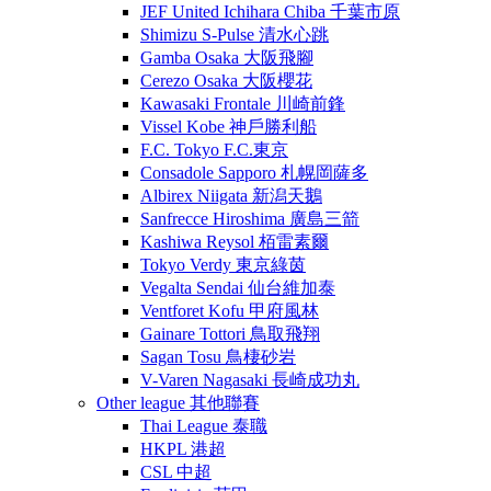
JEF United Ichihara Chiba 千葉市原
Shimizu S-Pulse 清水心跳
Gamba Osaka 大阪飛腳
Cerezo Osaka 大阪櫻花
Kawasaki Frontale 川崎前鋒
Vissel Kobe 神戶勝利船
F.C. Tokyo F.C.東京
Consadole Sapporo 札幌岡薩多
Albirex Niigata 新潟天鵝
Sanfrecce Hiroshima 廣島三箭
Kashiwa Reysol 栢雷素爾
Tokyo Verdy 東京綠茵
Vegalta Sendai 仙台維加泰
Ventforet Kofu 甲府風林
Gainare Tottori 鳥取飛翔
Sagan Tosu 鳥棲砂岩
V-Varen Nagasaki 長崎成功丸
Other league 其他聯賽
Thai League 泰職
HKPL 港超
CSL 中超