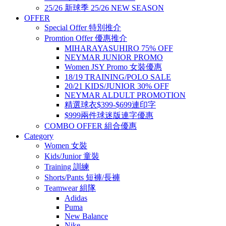
25/26 新球季 25/26 NEW SEASON
OFFER
Special Offer 特別推介
Promtion Offer 優惠推介
MIHARAYASUHIRO 75% OFF
NEYMAR JUNIOR PROMO
Women JSY Promo 女裝優惠
18/19 TRAINING/POLO SALE
20/21 KIDS/JUNIOR 30% OFF
NEYMAR ALDULT PROMOTION
精選球衣$399-$699連印字
$999兩件球迷版連字優惠
COMBO OFFER 組合優惠
Category
Women 女裝
Kids/Junior 童裝
Training 訓練
Shorts/Pants 短褲/長褲
Teamwear 組隊
Adidas
Puma
New Balance
Nike