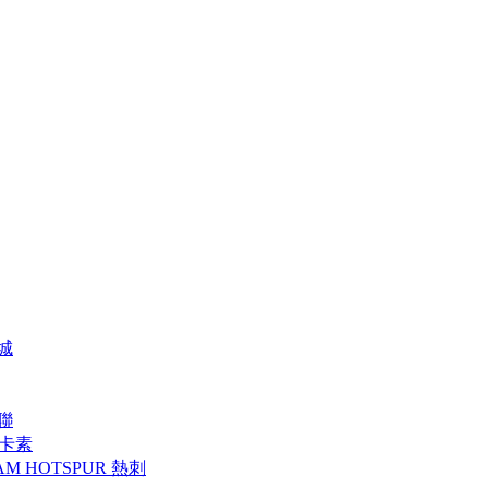
特城
曼聯
 紐卡素
AM HOTSPUR 熱刺