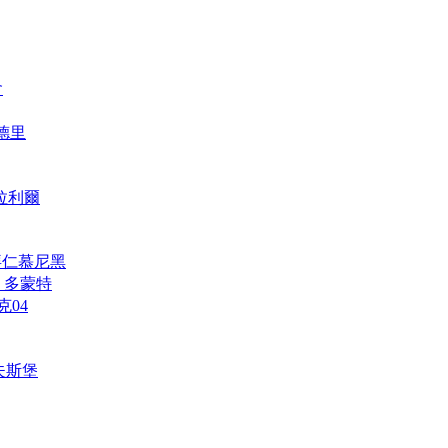
會
馬德里
維拉利爾
h 拜仁慕尼黑
und 多蒙特
克04
禾夫斯堡