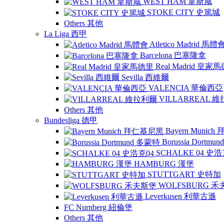
WEST HAM 韋斯咸
STOKE CITY 史篤城
Others 其他
La Liga 西甲
Atletico Madrid 馬體
Barcelona 巴塞隆拿
Real Madrid 皇家
Sevilla 西維爾
VALENCIA 華倫西亞
VILLARREAL 
Others 其他
Bundesliga 德甲
Bayern Munic
Borussia Dortm
SCHALKE 04 史浩
HAMBURG 漢堡
STUTTGART 史特加
WOLFSBURG 
Leverkusen 利華古遜
FC Nurnberg 紐倫堡
Others 其他