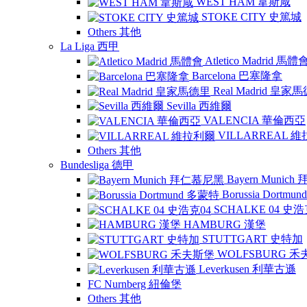
WEST HAM 韋斯咸
STOKE CITY 史篤城
Others 其他
La Liga 西甲
Atletico Madrid 馬體
Barcelona 巴塞隆拿
Real Madrid 皇家
Sevilla 西維爾
VALENCIA 華倫西亞
VILLARREAL 
Others 其他
Bundesliga 德甲
Bayern Munic
Borussia Dortm
SCHALKE 04 史浩
HAMBURG 漢堡
STUTTGART 史特加
WOLFSBURG 
Leverkusen 利華古遜
FC Nurnberg 紐倫堡
Others 其他