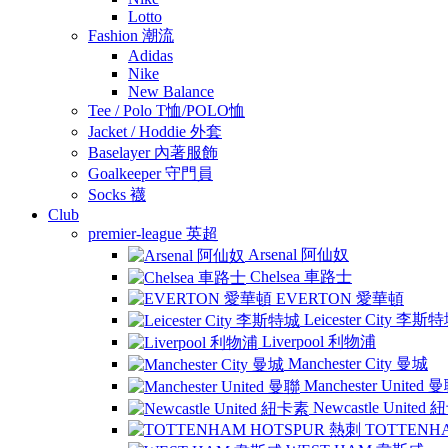
Lotto
Fashion 潮流
Adidas
Nike
New Balance
Tee / Polo T恤/POLO恤
Jacket / Hoddie 外套
Baselayer 內著服飾
Goalkeeper 守門員
Socks 襪
Club
premier-league 英超
Arsenal 阿仙奴
Chelsea 車路士
EVERTON 愛華頓
Leicester City 李斯
Liverpool 利物浦
Manchester City 曼城
Manchester United 
Newcastle United
TOTTENH