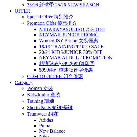
25/26 新球季 25/26 NEW SEASON
OFFER
Special Offer 特別推介
Promtion Offer 優惠推介
MIHARAYASUHIRO 75% OFF
NEYMAR JUNIOR PROMO
Women JSY Promo 女裝優惠
18/19 TRAINING/POLO SALE
20/21 KIDS/JUNIOR 30% OFF
NEYMAR ALDULT PROMOTION
精選球衣$399-$699連印字
$999兩件球迷版連字優惠
COMBO OFFER 組合優惠
Category
Women 女裝
Kids/Junior 童裝
Training 訓練
Shorts/Pants 短褲/長褲
Teamwear 組隊
Adidas
Puma
New Balance
Nike