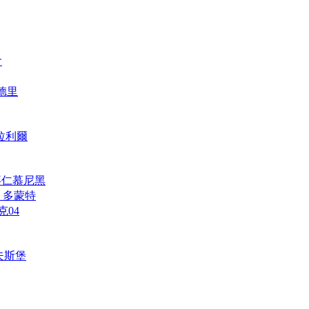
會
馬德里
維拉利爾
h 拜仁慕尼黑
und 多蒙特
克04
禾夫斯堡