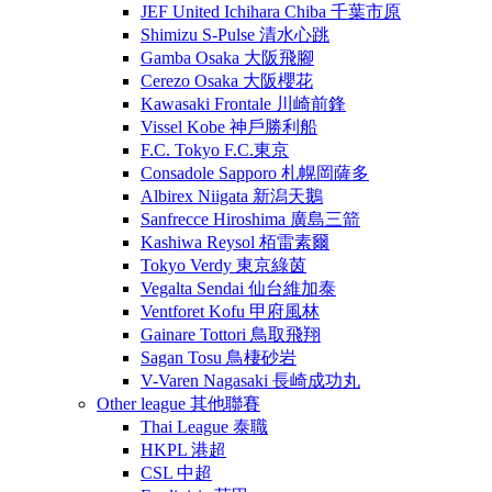
JEF United Ichihara Chiba 千葉市原
Shimizu S-Pulse 清水心跳
Gamba Osaka 大阪飛腳
Cerezo Osaka 大阪櫻花
Kawasaki Frontale 川崎前鋒
Vissel Kobe 神戶勝利船
F.C. Tokyo F.C.東京
Consadole Sapporo 札幌岡薩多
Albirex Niigata 新潟天鵝
Sanfrecce Hiroshima 廣島三箭
Kashiwa Reysol 栢雷素爾
Tokyo Verdy 東京綠茵
Vegalta Sendai 仙台維加泰
Ventforet Kofu 甲府風林
Gainare Tottori 鳥取飛翔
Sagan Tosu 鳥棲砂岩
V-Varen Nagasaki 長崎成功丸
Other league 其他聯賽
Thai League 泰職
HKPL 港超
CSL 中超