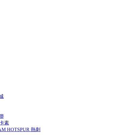
特城
曼聯
 紐卡素
AM HOTSPUR 熱刺