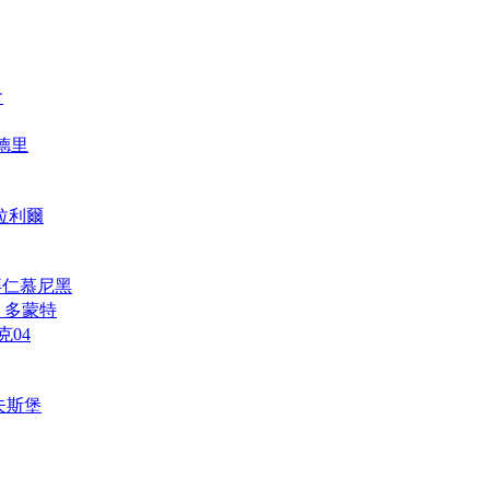
會
馬德里
維拉利爾
h 拜仁慕尼黑
und 多蒙特
克04
禾夫斯堡