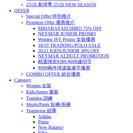
25/26 新球季 25/26 NEW SEASON
OFFER
Special Offer 特別推介
Promtion Offer 優惠推介
MIHARAYASUHIRO 75% OFF
NEYMAR JUNIOR PROMO
Women JSY Promo 女裝優惠
18/19 TRAINING/POLO SALE
20/21 KIDS/JUNIOR 30% OFF
NEYMAR ALDULT PROMOTION
精選球衣$399-$699連印字
$999兩件球迷版連字優惠
COMBO OFFER 組合優惠
Category
Women 女裝
Kids/Junior 童裝
Training 訓練
Shorts/Pants 短褲/長褲
Teamwear 組隊
Adidas
Puma
New Balance
Nike