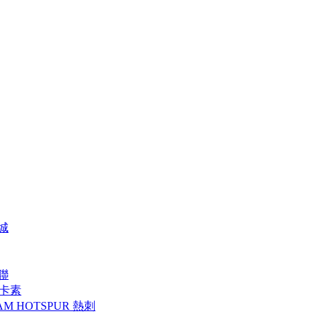
特城
曼聯
 紐卡素
AM HOTSPUR 熱刺