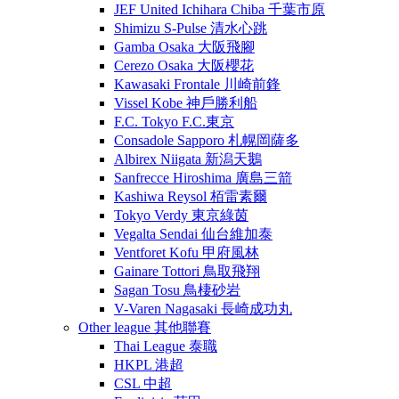
JEF United Ichihara Chiba 千葉市原
Shimizu S-Pulse 清水心跳
Gamba Osaka 大阪飛腳
Cerezo Osaka 大阪櫻花
Kawasaki Frontale 川崎前鋒
Vissel Kobe 神戶勝利船
F.C. Tokyo F.C.東京
Consadole Sapporo 札幌岡薩多
Albirex Niigata 新潟天鵝
Sanfrecce Hiroshima 廣島三箭
Kashiwa Reysol 栢雷素爾
Tokyo Verdy 東京綠茵
Vegalta Sendai 仙台維加泰
Ventforet Kofu 甲府風林
Gainare Tottori 鳥取飛翔
Sagan Tosu 鳥棲砂岩
V-Varen Nagasaki 長崎成功丸
Other league 其他聯賽
Thai League 泰職
HKPL 港超
CSL 中超