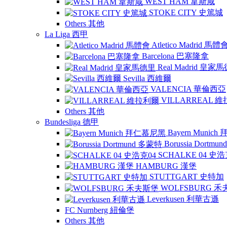
WEST HAM 韋斯咸
STOKE CITY 史篤城
Others 其他
La Liga 西甲
Atletico Madrid 馬體
Barcelona 巴塞隆拿
Real Madrid 皇家
Sevilla 西維爾
VALENCIA 華倫西亞
VILLARREAL 
Others 其他
Bundesliga 德甲
Bayern Munic
Borussia Dortm
SCHALKE 04 史浩
HAMBURG 漢堡
STUTTGART 史特加
WOLFSBURG 
Leverkusen 利華古遜
FC Nurnberg 紐倫堡
Others 其他