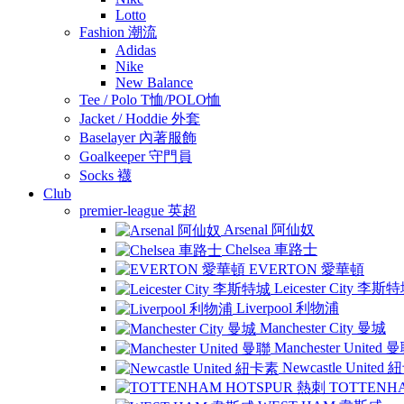
Lotto
Fashion 潮流
Adidas
Nike
New Balance
Tee / Polo T恤/POLO恤
Jacket / Hoddie 外套
Baselayer 內著服飾
Goalkeeper 守門員
Socks 襪
Club
premier-league 英超
Arsenal 阿仙奴
Chelsea 車路士
EVERTON 愛華頓
Leicester City 李斯
Liverpool 利物浦
Manchester City 曼城
Manchester United 
Newcastle United
TOTTENH