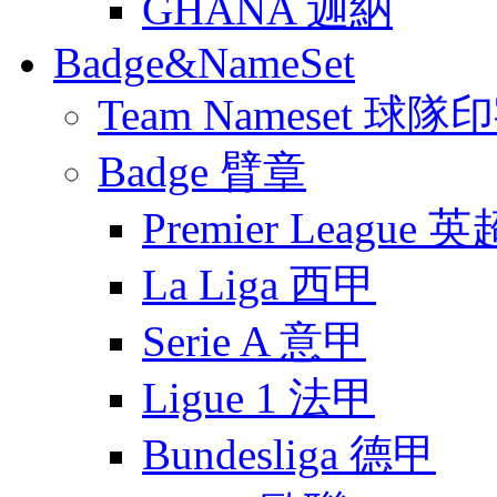
GHANA 迦納
Badge&NameSet
Team Nameset 球隊
Badge 臂章
Premier League 英
La Liga 西甲
Serie A 意甲
Ligue 1 法甲
Bundesliga 德甲