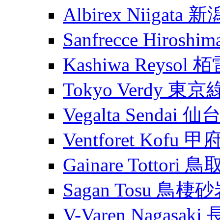
Albirex Niigata
Sanfrecce Hiros
Kashiwa Reysol
Tokyo Verdy 東
Vegalta Sendai
Ventforet Kofu 
Gainare Tottori
Sagan Tosu 鳥棲
V-Varen Nagasa