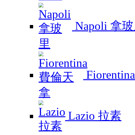
Napoli 拿
Fiorent
Lazio 拉素