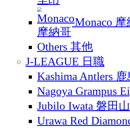
Monaco 
Others 其他
J-LEAGUE 日職
Kashima Antler
Nagoya Grampus
Jubilo Iwata 磐田
Urawa Red Diam