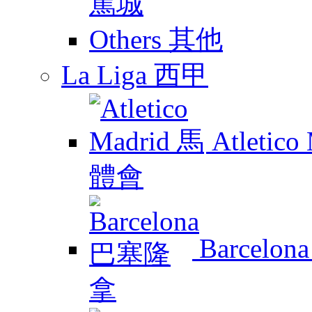
Others 其他
La Liga 西甲
Atletic
Barcelo