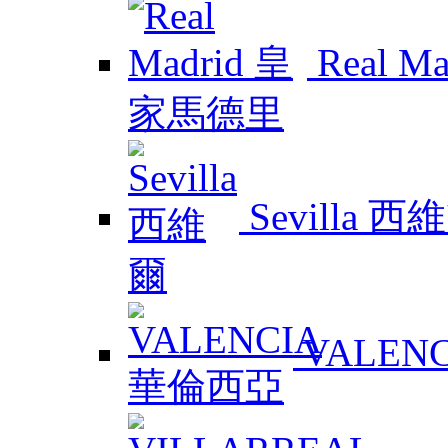
Real 
Sevilla 西
VALEN