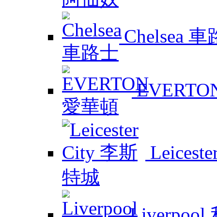
Chelsea 
EVERTO
Leicest
Liverpoo