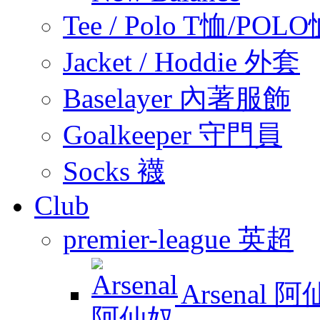
Tee / Polo T恤/POL
Jacket / Hoddie 外套
Baselayer 內著服飾
Goalkeeper 守門員
Socks 襪
Club
premier-league 英超
Arsenal 