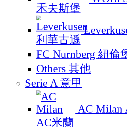
Leverk
FC Nurnberg 紐倫
Others 其他
Serie A 意甲
AC Mila