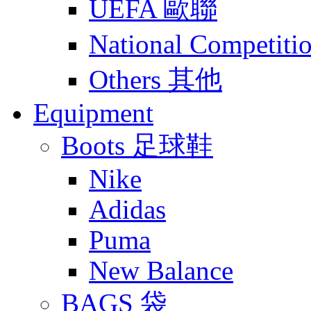
UEFA 歐聯
National Compet
Others 其他
Equipment
Boots 足球鞋
Nike
Adidas
Puma
New Balance
BAGS 袋