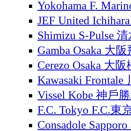
Yokohama F. Ma
JEF United Ichih
Shimizu S-Puls
Gamba Osaka 大
Cerezo Osaka 大
Kawasaki Fronta
Vissel Kobe 神
F.C. Tokyo F.C.東
Consadole Sapp