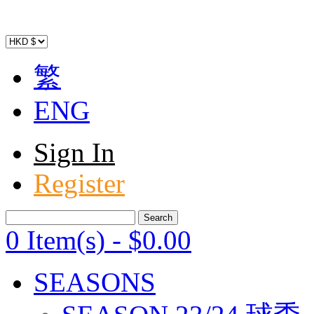
繁
ENG
Sign In
Register
0 Item(s)
-
$
0
.00
SEASONS