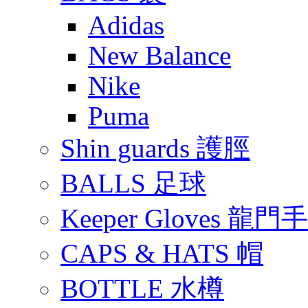
Adidas
New Balance
Nike
Puma
Shin guards 護脛
BALLS 足球
Keeper Gloves 龍門
CAPS & HATS 帽
BOTTLE 水樽