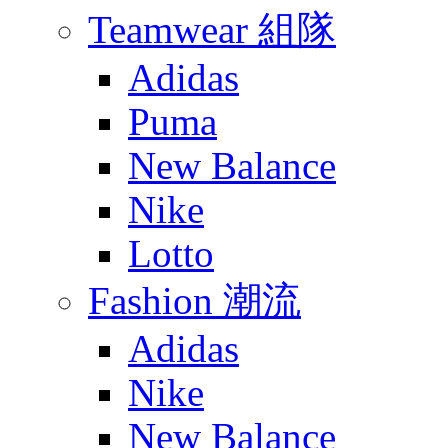
Teamwear 組隊
Adidas
Puma
New Balance
Nike
Lotto
Fashion 潮流
Adidas
Nike
New Balance