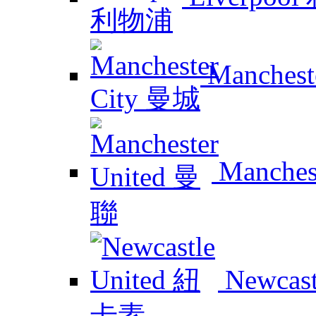
Manchest
Manches
Newcas