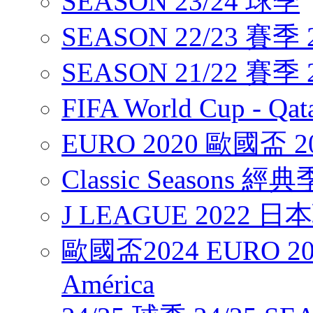
SEASON 23/24 球季
SEASON 22/23 賽季 2
SEASON 21/22 賽季 2
FIFA World Cup - Q
EURO 2020 歐國盃 2
Classic Seasons 經
J LEAGUE 2022 
歐國盃2024 EURO 20
América