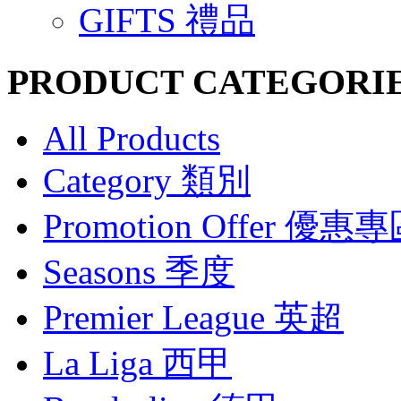
GIFTS 禮品
PRODUCT CATEGORI
All Products
Category 類別
Promotion Offer 優惠
Seasons 季度
Premier League 英超
La Liga 西甲