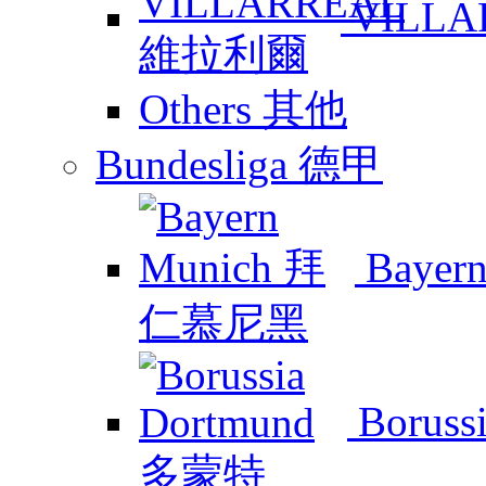
VILL
Others 其他
Bundesliga 德甲
Baye
Boruss