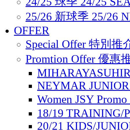
24/25 球季 24/25 SE
25/26 新球季 25/26 
OFFER
Special Offer 特別推
Promtion Offer 優
MIHARAYASUHIR
NEYMAR JUNIOR
Women JSY Pro
18/19 TRAINING/
20/21 KIDS/JUNI