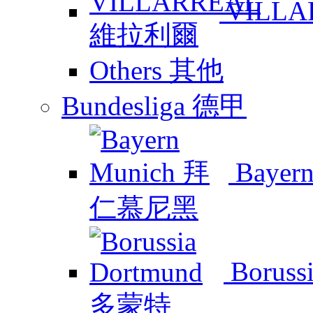
VILL
Others 其他
Bundesliga 德甲
Baye
Boruss