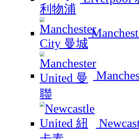
Manchest
Manches
Newcas