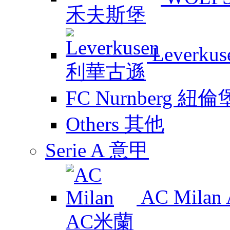
Leverk
FC Nurnberg 紐倫
Others 其他
Serie A 意甲
AC Mila