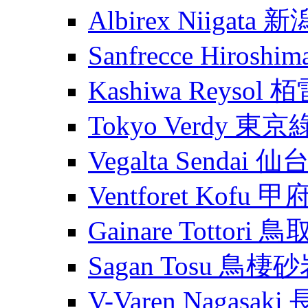
Albirex Niigata
Sanfrecce Hiros
Kashiwa Reysol
Tokyo Verdy 東
Vegalta Sendai
Ventforet Kofu 
Gainare Tottori
Sagan Tosu 鳥棲
V-Varen Nagasa