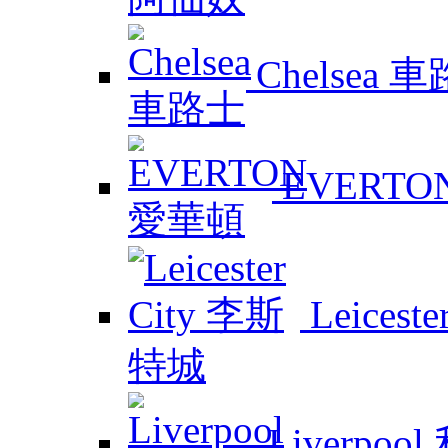
Chelsea 
EVERTO
Leicest
Liverpoo