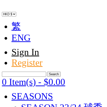
繁
ENG
Sign In
Register
0 Item(s)
-
$
0
.00
SEASONS