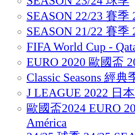
SEASON 23/24 球季
SEASON 22/23 賽季 2
SEASON 21/22 賽季 2
FIFA World Cup - Q
EURO 2020 歐國盃 2
Classic Seasons 經
J LEAGUE 2022 
歐國盃2024 EURO 20
América