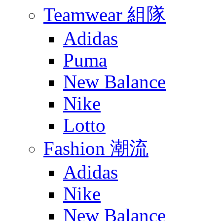
Teamwear 組隊
Adidas
Puma
New Balance
Nike
Lotto
Fashion 潮流
Adidas
Nike
New Balance