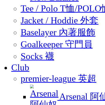
Tee / Polo T恤/POL
Jacket / Hoddie 外套
Baselayer 內著服飾
Goalkeeper 守門員
Socks 襪
Club
premier-league 英超
Arsenal 