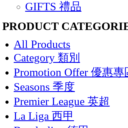
GIFTS 禮品
PRODUCT CATEGORI
All Products
Category 類別
Promotion Offer 優惠
Seasons 季度
Premier League 英超
La Liga 西甲