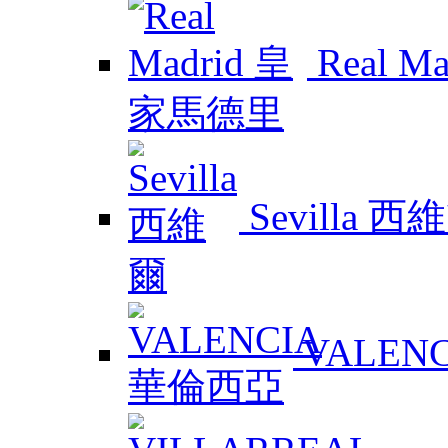
Real 
Sevilla 西
VALEN