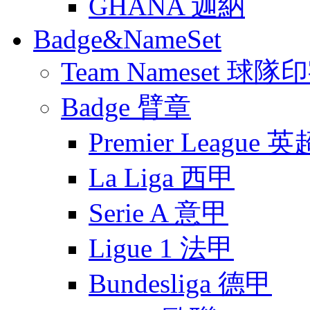
GHANA 迦納
Badge&NameSet
Team Nameset 球隊
Badge 臂章
Premier League 英
La Liga 西甲
Serie A 意甲
Ligue 1 法甲
Bundesliga 德甲