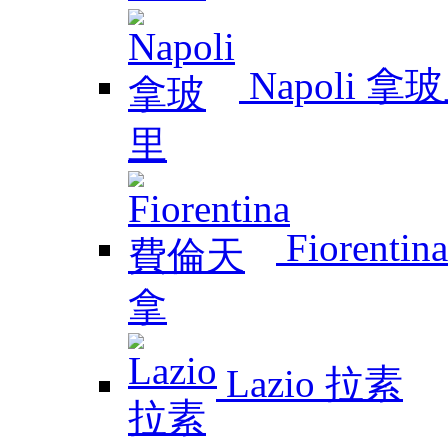
Napoli 拿
Fiorent
Lazio 拉素