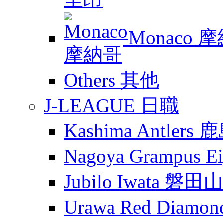
Monaco 
Others 其他
J-LEAGUE 日職
Kashima Antler
Nagoya Grampus
Jubilo Iwata 磐田
Urawa Red Diam