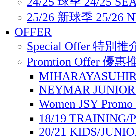
24/25 球季 24/25 SE
25/26 新球季 25/26 
OFFER
Special Offer 特別推
Promtion Offer 優
MIHARAYASUHIR
NEYMAR JUNIOR
Women JSY Pro
18/19 TRAINING/
20/21 KIDS/JUNI