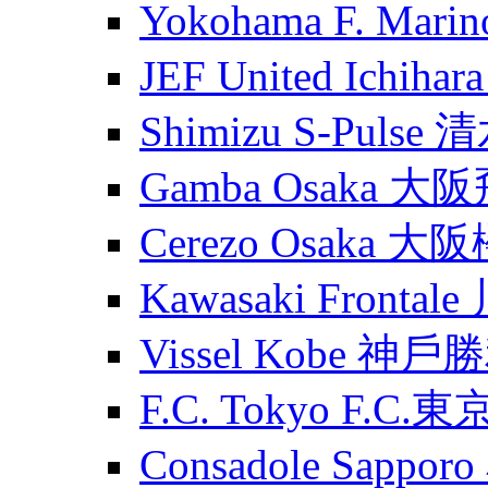
Yokohama F. Ma
JEF United Ichih
Shimizu S-Puls
Gamba Osaka 大
Cerezo Osaka 大
Kawasaki Fronta
Vissel Kobe 神
F.C. Tokyo F.C.東
Consadole Sapp