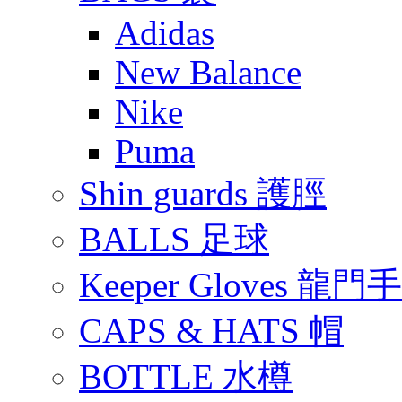
Adidas
New Balance
Nike
Puma
Shin guards 護脛
BALLS 足球
Keeper Gloves 龍門
CAPS & HATS 帽
BOTTLE 水樽