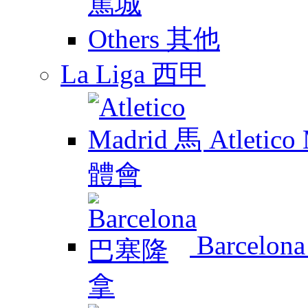
Others 其他
La Liga 西甲
Atletic
Barcelo