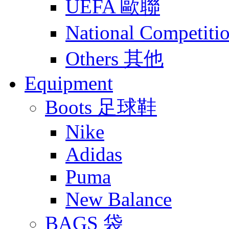
UEFA 歐聯
National Compet
Others 其他
Equipment
Boots 足球鞋
Nike
Adidas
Puma
New Balance
BAGS 袋