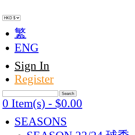
繁
ENG
Sign In
Register
0 Item(s)
-
$
0
.00
SEASONS