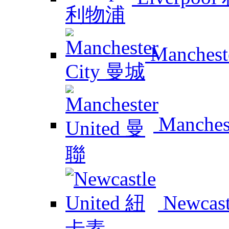
Manchest
Manches
Newcas