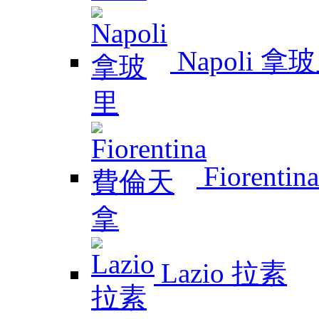
Napoli 拿
Fiorent
Lazio 拉素