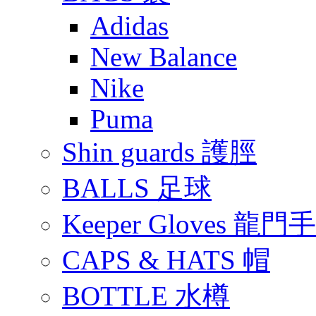
Adidas
New Balance
Nike
Puma
Shin guards 護脛
BALLS 足球
Keeper Gloves 龍門
CAPS & HATS 帽
BOTTLE 水樽