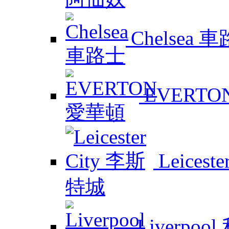
Chelsea 
EVERTO
Leicest
Liverpoo