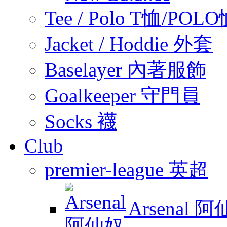
Tee / Polo T恤/POL
Jacket / Hoddie 外套
Baselayer 內著服飾
Goalkeeper 守門員
Socks 襪
Club
premier-league 英超
Arsenal 