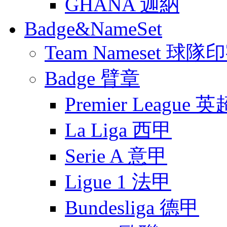
GHANA 迦納
Badge&NameSet
Team Nameset 球隊
Badge 臂章
Premier League 英
La Liga 西甲
Serie A 意甲
Ligue 1 法甲
Bundesliga 德甲