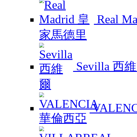
Real 
Sevilla 西
VALEN