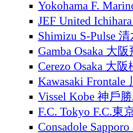
Yokohama F. Ma
JEF United Ichih
Shimizu S-Puls
Gamba Osaka 大
Cerezo Osaka 大
Kawasaki Fronta
Vissel Kobe 神
F.C. Tokyo F.C.東
Consadole Sapp