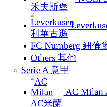
Leverk
FC Nurnberg 紐倫
Others 其他
Serie A 意甲
AC Mila