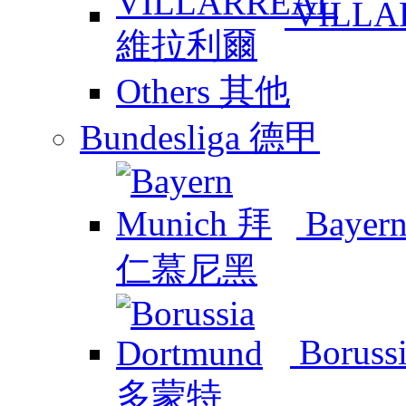
VILL
Others 其他
Bundesliga 德甲
Baye
Boruss