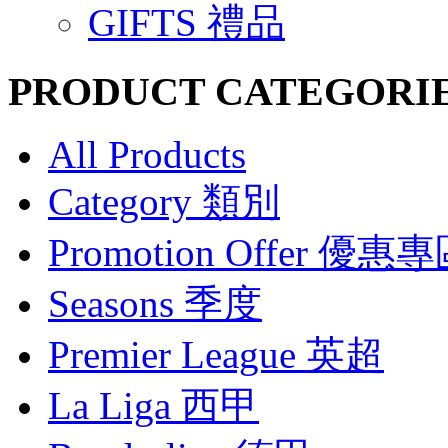
GIFTS 禮品
PRODUCT CATEGORI
All Products
Category 類別
Promotion Offer 優惠
Seasons 季度
Premier League 英超
La Liga 西甲