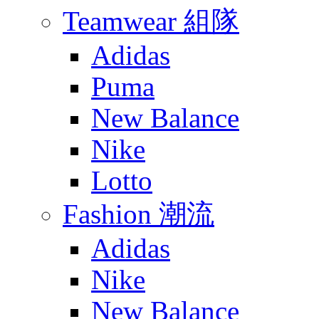
Teamwear 組隊
Adidas
Puma
New Balance
Nike
Lotto
Fashion 潮流
Adidas
Nike
New Balance