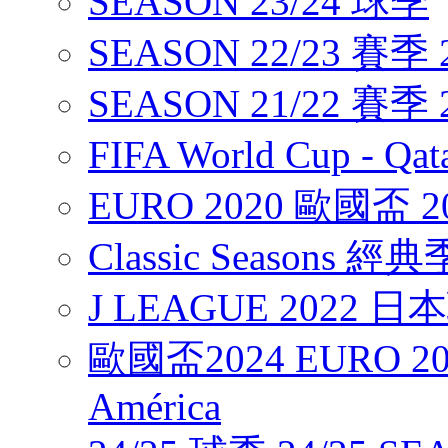
SEASON 23/24 球季
SEASON 22/23 賽季 2
SEASON 21/22 賽季 2
FIFA World Cup - Q
EURO 2020 歐國盃 2
Classic Seasons 經
J LEAGUE 2022 
歐國盃2024 EURO 20
América