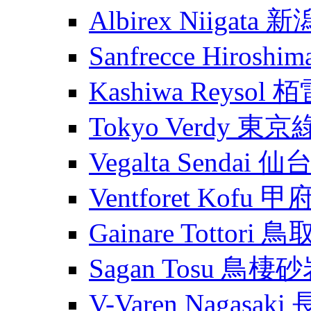
Albirex Niigata
Sanfrecce Hiros
Kashiwa Reysol
Tokyo Verdy 東
Vegalta Sendai
Ventforet Kofu 
Gainare Tottori
Sagan Tosu 鳥棲
V-Varen Nagasa