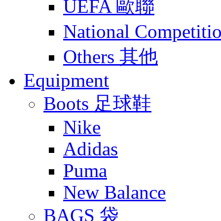
UEFA 歐聯
National Compet
Others 其他
Equipment
Boots 足球鞋
Nike
Adidas
Puma
New Balance
BAGS 袋