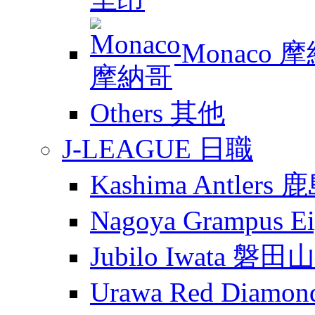
Monaco 
Others 其他
J-LEAGUE 日職
Kashima Antler
Nagoya Grampus
Jubilo Iwata 磐田
Urawa Red Diam