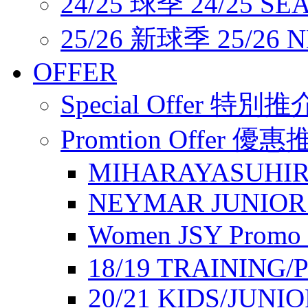
24/25 球季 24/25 SE
25/26 新球季 25/26 
OFFER
Special Offer 特別推
Promtion Offer 優
MIHARAYASUHIR
NEYMAR JUNIOR
Women JSY Pro
18/19 TRAINING/
20/21 KIDS/JUNI