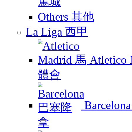
Others 其他
La Liga 西甲
Atletic
Barcelo