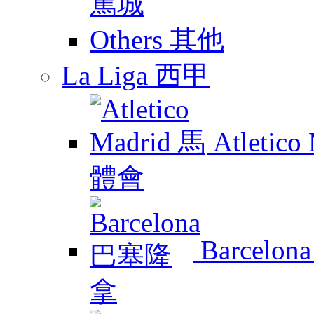
Others 其他
La Liga 西甲
Atletic
Barcelo