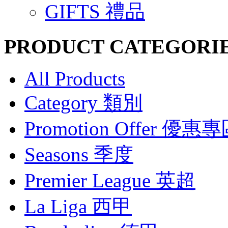
GIFTS 禮品
PRODUCT CATEGORI
All Products
Category 類別
Promotion Offer 優惠
Seasons 季度
Premier League 英超
La Liga 西甲