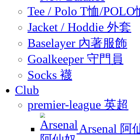
Tee / Polo T恤/POL
Jacket / Hoddie 外套
Baselayer 內著服飾
Goalkeeper 守門員
Socks 襪
Club
premier-league 英超
Arsenal 