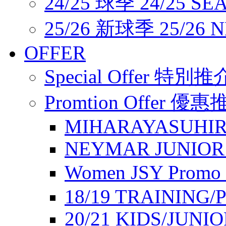
24/25 球季 24/25 SE
25/26 新球季 25/26 
OFFER
Special Offer 特別推
Promtion Offer 優
MIHARAYASUHIR
NEYMAR JUNIOR
Women JSY Pro
18/19 TRAINING/
20/21 KIDS/JUNI