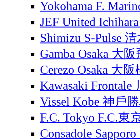
Yokohama F. Ma
JEF United Ichih
Shimizu S-Puls
Gamba Osaka 大
Cerezo Osaka 大
Kawasaki Fronta
Vissel Kobe 神
F.C. Tokyo F.C.東
Consadole Sapp