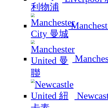
Manchest
Manches
Newcas