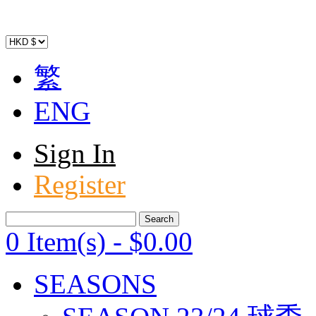
繁
ENG
Sign In
Register
0 Item(s)
-
$
0
.00
SEASONS