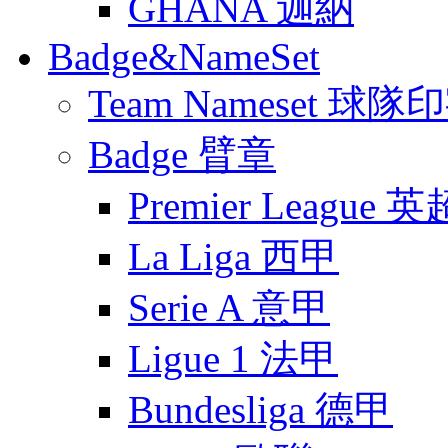
GHANA 迦納
Badge&NameSet
Team Nameset 球隊
Badge 臂章
Premier League 英
La Liga 西甲
Serie A 意甲
Ligue 1 法甲
Bundesliga 德甲