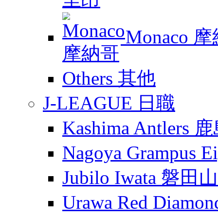
Monaco 
Others 其他
J-LEAGUE 日職
Kashima Antler
Nagoya Grampus
Jubilo Iwata 磐田
Urawa Red Diam