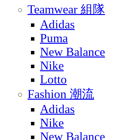
Teamwear 組隊
Adidas
Puma
New Balance
Nike
Lotto
Fashion 潮流
Adidas
Nike
New Balance