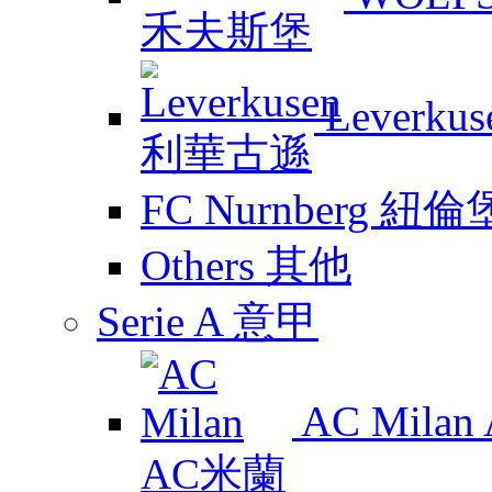
Leverk
FC Nurnberg 紐倫
Others 其他
Serie A 意甲
AC Mila