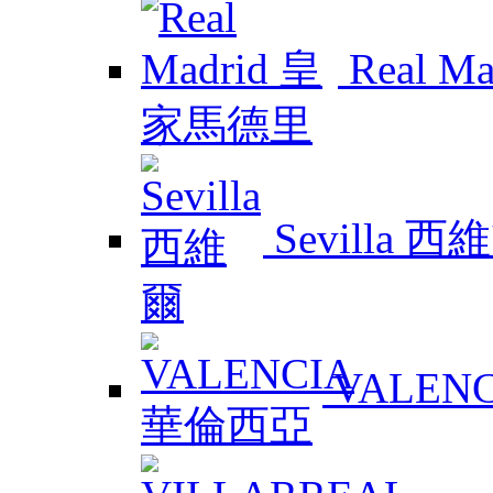
Real 
Sevilla 西
VALEN