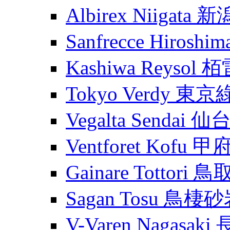
Albirex Niigata
Sanfrecce Hiros
Kashiwa Reysol
Tokyo Verdy 東
Vegalta Sendai
Ventforet Kofu 
Gainare Tottori
Sagan Tosu 鳥棲
V-Varen Nagasa