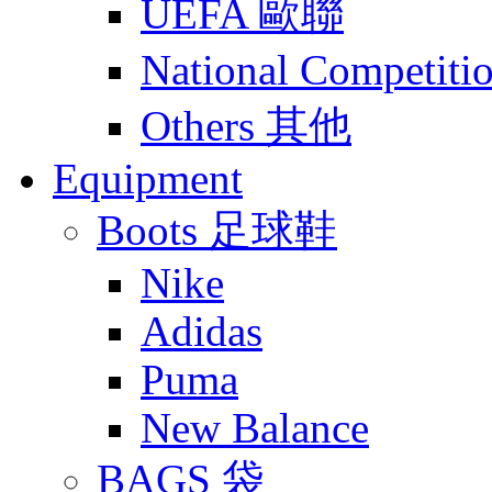
UEFA 歐聯
National Compet
Others 其他
Equipment
Boots 足球鞋
Nike
Adidas
Puma
New Balance
BAGS 袋