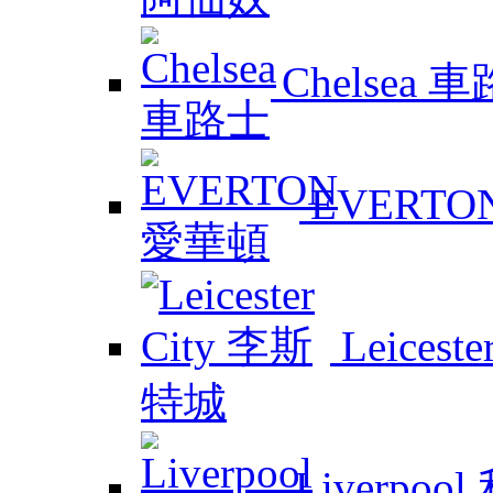
Chelsea 
EVERTO
Leicest
Liverpoo