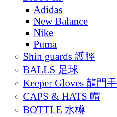
Adidas
New Balance
Nike
Puma
Shin guards 護脛
BALLS 足球
Keeper Gloves 龍門
CAPS & HATS 帽
BOTTLE 水樽