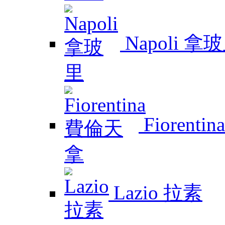
Napoli 拿
Fiorent
Lazio 拉素