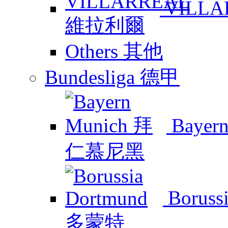
VILL
Others 其他
Bundesliga 德甲
Baye
Boruss