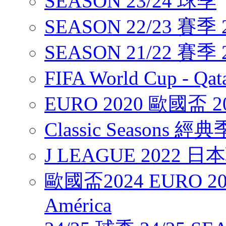
SEASON 23/24 球季
SEASON 22/23 賽季 2
SEASON 21/22 賽季 2
FIFA World Cup - Q
EURO 2020 歐國盃 2
Classic Seasons 經
J LEAGUE 2022 
歐國盃2024 EURO 20
América