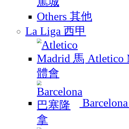
Others 其他
La Liga 西甲
Atletic
Barcelo