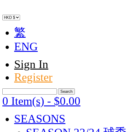
繁
ENG
Sign In
Register
0 Item(s)
-
$
0
.00
SEASONS