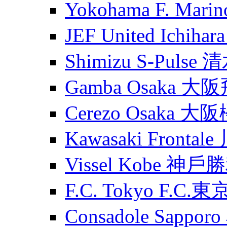
Yokohama F. Ma
JEF United Ichih
Shimizu S-Puls
Gamba Osaka 大
Cerezo Osaka 大
Kawasaki Fronta
Vissel Kobe 神
F.C. Tokyo F.C.東
Consadole Sapp