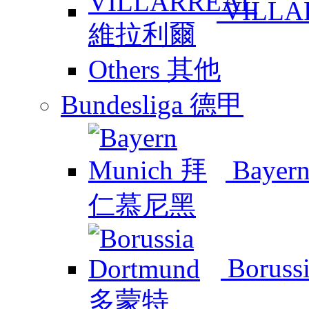
VILL
Others 其他
Bundesliga 德甲
Baye
Boruss