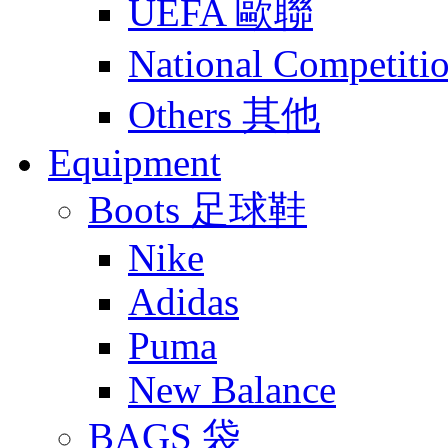
UEFA 歐聯
National Compet
Others 其他
Equipment
Boots 足球鞋
Nike
Adidas
Puma
New Balance
BAGS 袋