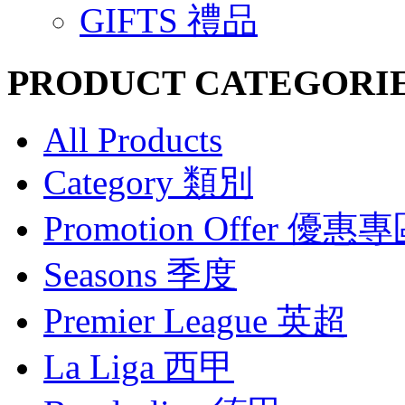
GIFTS 禮品
PRODUCT CATEGORI
All Products
Category 類別
Promotion Offer 優惠
Seasons 季度
Premier League 英超
La Liga 西甲