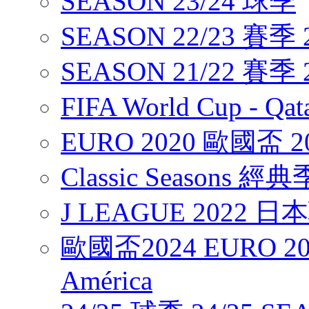
SEASON 23/24 球季
SEASON 22/23 賽季 2
SEASON 21/22 賽季 2
FIFA World Cup - Q
EURO 2020 歐國盃 2
Classic Seasons 經
J LEAGUE 2022 
歐國盃2024 EURO 20
América