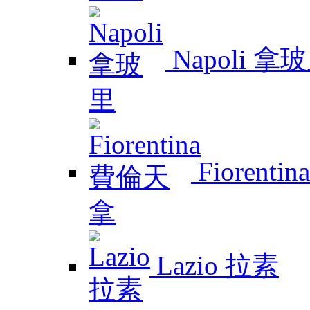
Napoli 拿
Fiorent
Lazio 拉素