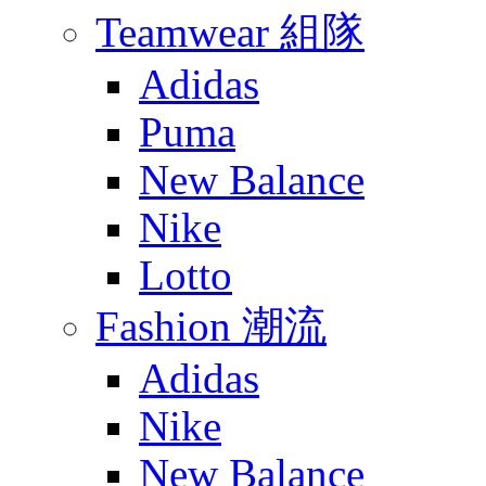
Teamwear 組隊
Adidas
Puma
New Balance
Nike
Lotto
Fashion 潮流
Adidas
Nike
New Balance