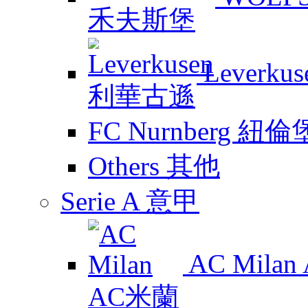
Leverk
FC Nurnberg 紐倫
Others 其他
Serie A 意甲
AC Mila