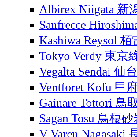
Albirex Niigata
Sanfrecce Hiros
Kashiwa Reysol
Tokyo Verdy 東
Vegalta Sendai
Ventforet Kofu 
Gainare Tottori
Sagan Tosu 鳥棲
V-Varen Nagasa