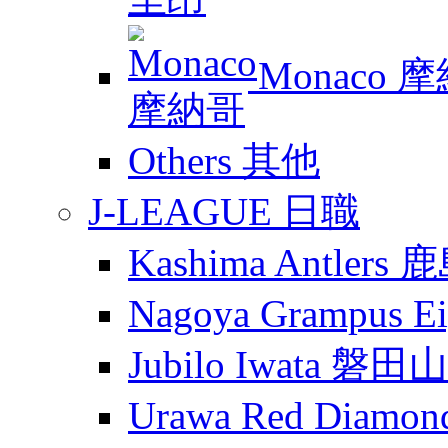
Monaco 
Others 其他
J-LEAGUE 日職
Kashima Antler
Nagoya Grampus
Jubilo Iwata 磐田
Urawa Red Diam