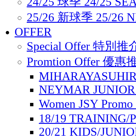
24/25 球季 24/25 SE
25/26 新球季 25/26 
OFFER
Special Offer 特別推
Promtion Offer 優
MIHARAYASUHIR
NEYMAR JUNIOR
Women JSY Pro
18/19 TRAINING/
20/21 KIDS/JUNI