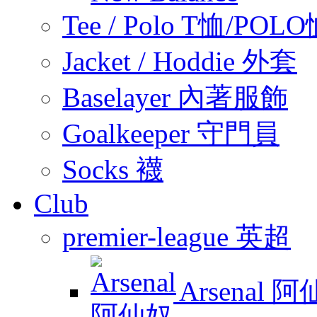
Tee / Polo T恤/POL
Jacket / Hoddie 外套
Baselayer 內著服飾
Goalkeeper 守門員
Socks 襪
Club
premier-league 英超
Arsenal 