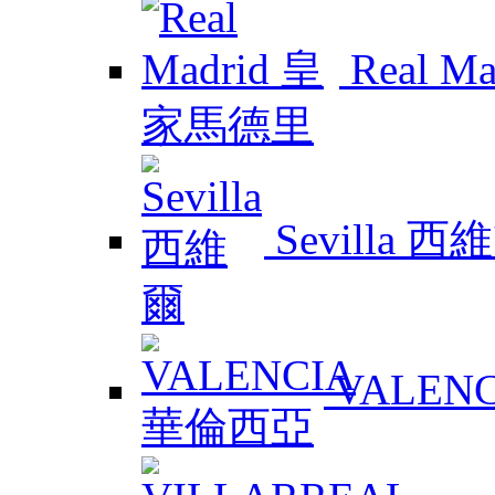
Real 
Sevilla 西
VALEN