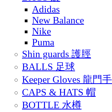
Adidas
New Balance
Nike
Puma
Shin guards 護脛
BALLS 足球
Keeper Gloves 龍門
CAPS & HATS 帽
BOTTLE 水樽