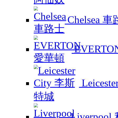
Chelsea 
EVERTO
Leicest
Liverpoo