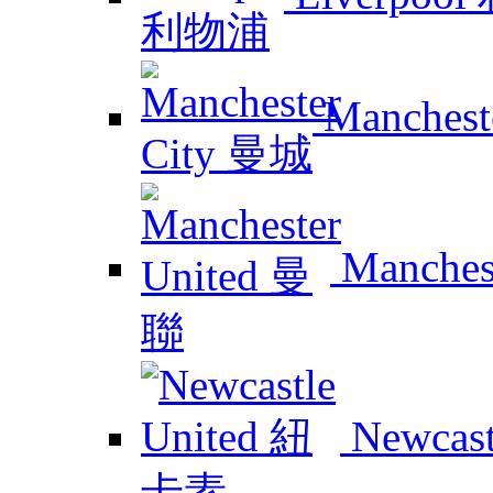
Manchest
Manches
Newcas