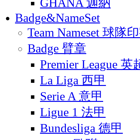
GHANA 迦納
Badge&NameSet
Team Nameset 球隊
Badge 臂章
Premier League 英
La Liga 西甲
Serie A 意甲
Ligue 1 法甲
Bundesliga 德甲