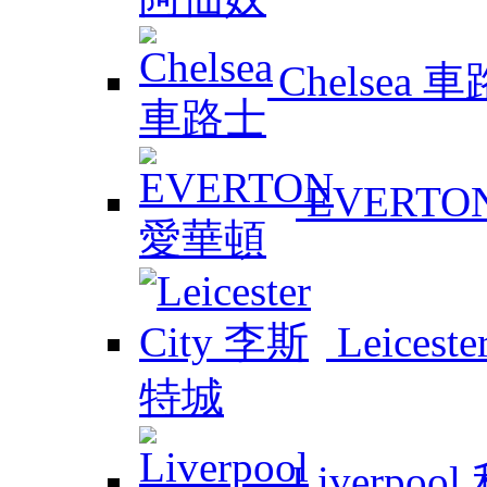
Chelsea 
EVERTO
Leicest
Liverpoo