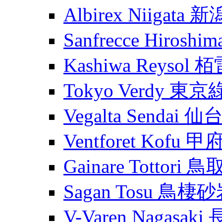
Albirex Niigata
Sanfrecce Hiros
Kashiwa Reysol
Tokyo Verdy 東
Vegalta Sendai
Ventforet Kofu 
Gainare Tottori
Sagan Tosu 鳥棲
V-Varen Nagasa