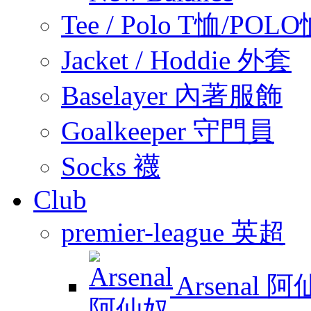
Tee / Polo T恤/POL
Jacket / Hoddie 外套
Baselayer 內著服飾
Goalkeeper 守門員
Socks 襪
Club
premier-league 英超
Arsenal 