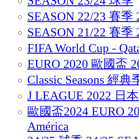
SEASON 23/24 球季
SEASON 22/23 賽季 2
SEASON 21/22 賽季 2
FIFA World Cup - Q
EURO 2020 歐國盃 2
Classic Seasons 經
J LEAGUE 2022 
歐國盃2024 EURO 20
América