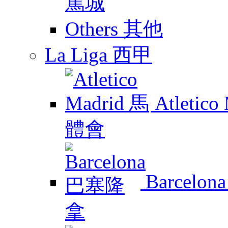
Others 其他
La Liga 西甲
Atletic
Barcelo