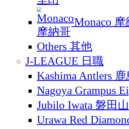
Monaco 
Others 其他
J-LEAGUE 日職
Kashima Antler
Nagoya Grampus
Jubilo Iwata 磐田
Urawa Red Diam