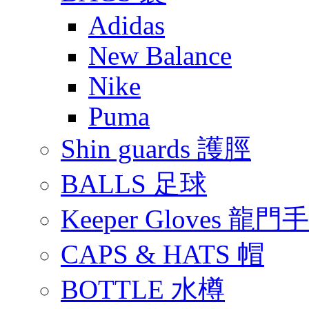
Adidas
New Balance
Nike
Puma
Shin guards 護脛
BALLS 足球
Keeper Gloves 龍門
CAPS & HATS 帽
BOTTLE 水樽