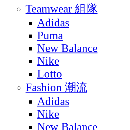
Teamwear 組隊
Adidas
Puma
New Balance
Nike
Lotto
Fashion 潮流
Adidas
Nike
New Balance