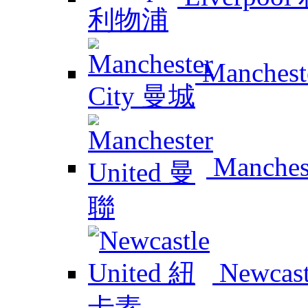
Manchest
Manches
Newcas