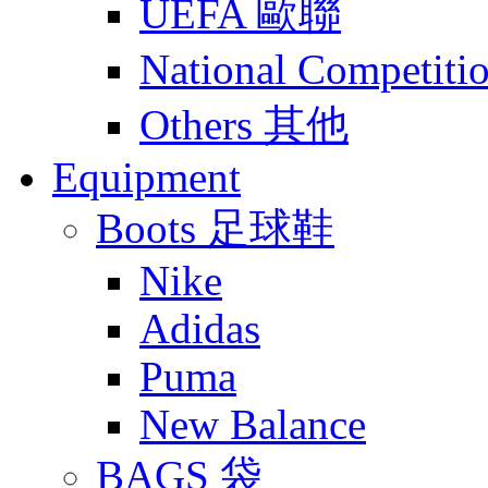
UEFA 歐聯
National Compet
Others 其他
Equipment
Boots 足球鞋
Nike
Adidas
Puma
New Balance
BAGS 袋