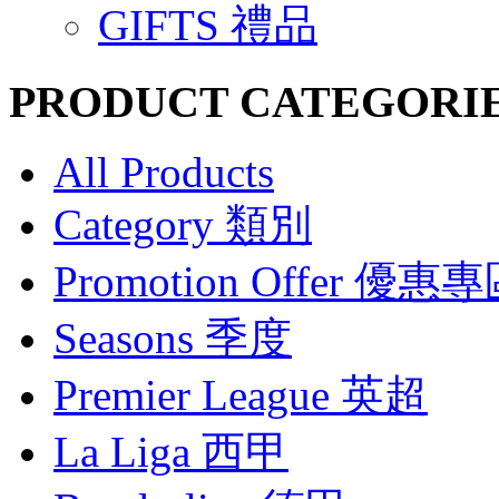
GIFTS 禮品
PRODUCT CATEGORI
All Products
Category 類別
Promotion Offer 優惠
Seasons 季度
Premier League 英超
La Liga 西甲