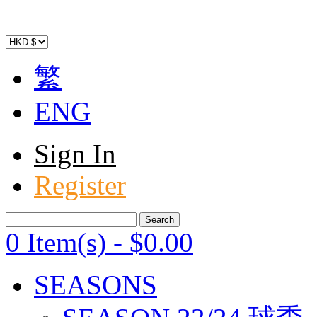
繁
ENG
Sign In
Register
0 Item(s)
-
$
0
.00
SEASONS