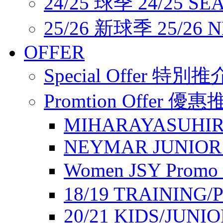
24/25 球季 24/25 SE
25/26 新球季 25/26 
OFFER
Special Offer 特別推
Promtion Offer 優
MIHARAYASUHIR
NEYMAR JUNIOR
Women JSY Pro
18/19 TRAINING/
20/21 KIDS/JUNI