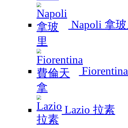
Napoli 拿
Fiorent
Lazio 拉素