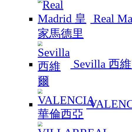
Real 
Sevilla 西
VALEN