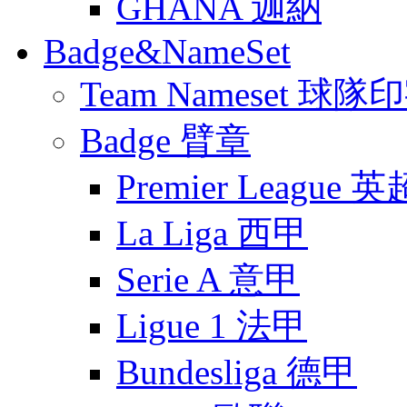
GHANA 迦納
Badge&NameSet
Team Nameset 球隊
Badge 臂章
Premier League 英
La Liga 西甲
Serie A 意甲
Ligue 1 法甲
Bundesliga 德甲