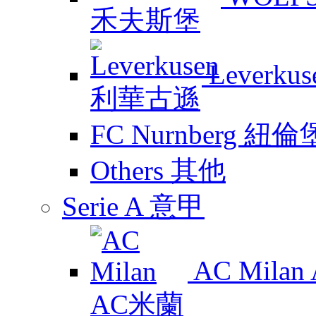
Leverk
FC Nurnberg 紐倫
Others 其他
Serie A 意甲
AC Mila