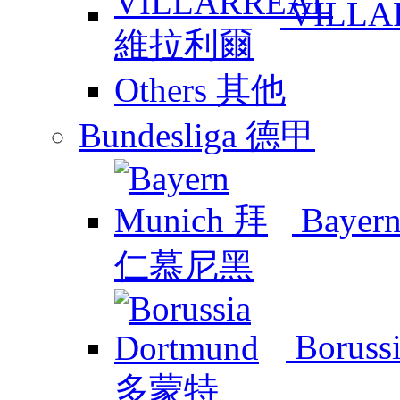
VILL
Others 其他
Bundesliga 德甲
Baye
Boruss