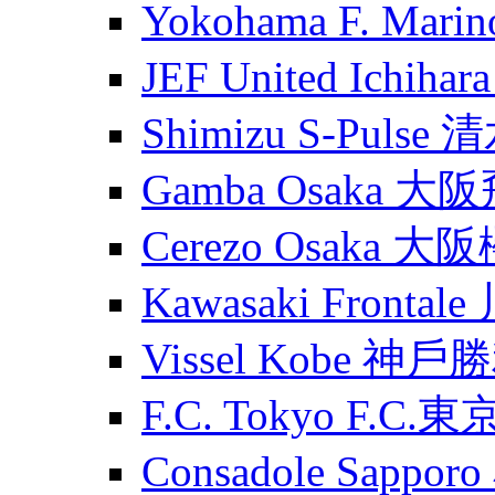
Yokohama F. Ma
JEF United Ichih
Shimizu S-Puls
Gamba Osaka 大
Cerezo Osaka 大
Kawasaki Fronta
Vissel Kobe 神
F.C. Tokyo F.C.東
Consadole Sapp