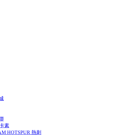
特城
曼聯
 紐卡素
AM HOTSPUR 熱刺