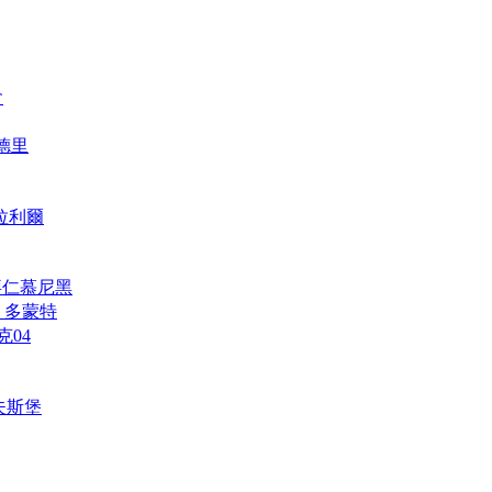
會
馬德里
維拉利爾
h 拜仁慕尼黑
und 多蒙特
克04
禾夫斯堡