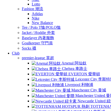
Lotto
Fashion 潮流
Adidas
Nike
New Balance
Tee / Polo T恤/POLO恤
Jacket / Hoddie 外套
Baselayer 內著服飾
Goalkeeper 守門員
Socks 襪
Club
premier-league 英超
Arsenal 阿仙奴
Chelsea 車路士
EVERTON 愛華頓
Leicester City 李斯
Liverpool 利物浦
Manchester City 曼城
Manchester United 
Newcastle United
TOTTENH