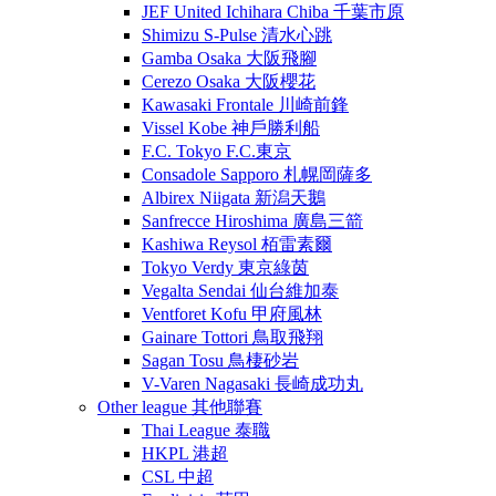
JEF United Ichihara Chiba 千葉市原
Shimizu S-Pulse 清水心跳
Gamba Osaka 大阪飛腳
Cerezo Osaka 大阪櫻花
Kawasaki Frontale 川崎前鋒
Vissel Kobe 神戶勝利船
F.C. Tokyo F.C.東京
Consadole Sapporo 札幌岡薩多
Albirex Niigata 新潟天鵝
Sanfrecce Hiroshima 廣島三箭
Kashiwa Reysol 栢雷素爾
Tokyo Verdy 東京綠茵
Vegalta Sendai 仙台維加泰
Ventforet Kofu 甲府風林
Gainare Tottori 鳥取飛翔
Sagan Tosu 鳥棲砂岩
V-Varen Nagasaki 長崎成功丸
Other league 其他聯賽
Thai League 泰職
HKPL 港超
CSL 中超