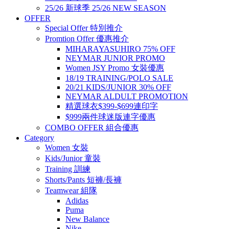
25/26 新球季 25/26 NEW SEASON
OFFER
Special Offer 特別推介
Promtion Offer 優惠推介
MIHARAYASUHIRO 75% OFF
NEYMAR JUNIOR PROMO
Women JSY Promo 女裝優惠
18/19 TRAINING/POLO SALE
20/21 KIDS/JUNIOR 30% OFF
NEYMAR ALDULT PROMOTION
精選球衣$399-$699連印字
$999兩件球迷版連字優惠
COMBO OFFER 組合優惠
Category
Women 女裝
Kids/Junior 童裝
Training 訓練
Shorts/Pants 短褲/長褲
Teamwear 組隊
Adidas
Puma
New Balance
Nike