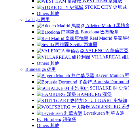
WEST HAM 韋斯咸
STOKE CITY 史篤城
Others 其他
La Liga 西甲
Atletico Madrid 馬體
Barcelona 巴塞隆拿
Real Madrid 皇家
Sevilla 西維爾
VALENCIA 華倫西亞
VILLARREAL 
Others 其他
Bundesliga 德甲
Bayern Munic
Borussia Dortm
SCHALKE 04 史浩
HAMBURG 漢堡
STUTTGART 史特加
WOLFSBURG 
Leverkusen 利華古遜
FC Nurnberg 紐倫堡
Others 其他