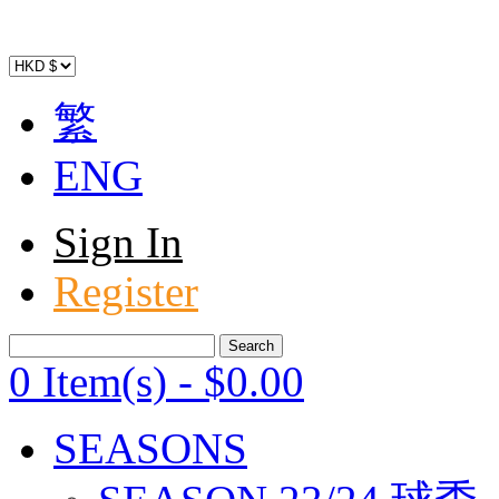
繁
ENG
Sign In
Register
0 Item(s)
-
$
0
.00
SEASONS