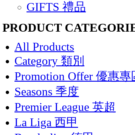
GIFTS 禮品
PRODUCT CATEGORI
All Products
Category 類別
Promotion Offer 優惠
Seasons 季度
Premier League 英超
La Liga 西甲