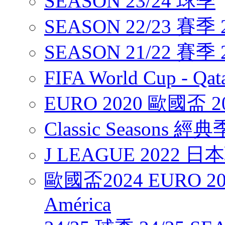
SEASON 23/24 球季
SEASON 22/23 賽季 2
SEASON 21/22 賽季 2
FIFA World Cup - Q
EURO 2020 歐國盃 2
Classic Seasons 經
J LEAGUE 2022 
歐國盃2024 EURO 20
América