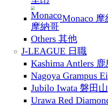
Monaco 
Others 其他
J-LEAGUE 日職
Kashima Antler
Nagoya Grampus
Jubilo Iwata 磐田
Urawa Red Diam