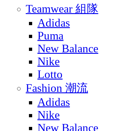
Teamwear 組隊
Adidas
Puma
New Balance
Nike
Lotto
Fashion 潮流
Adidas
Nike
New Balance