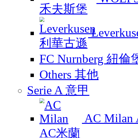
Leverk
FC Nurnberg 紐倫
Others 其他
Serie A 意甲
AC Mila