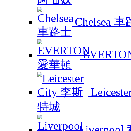
Chelsea 
EVERTO
Leicest
Liverpoo