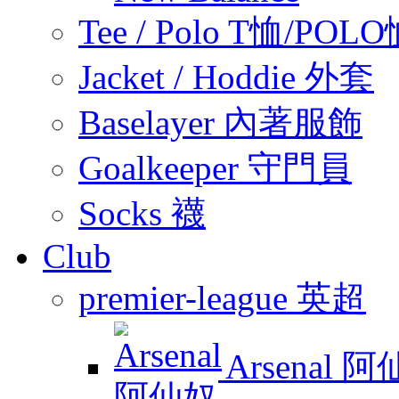
Tee / Polo T恤/POL
Jacket / Hoddie 外套
Baselayer 內著服飾
Goalkeeper 守門員
Socks 襪
Club
premier-league 英超
Arsenal 