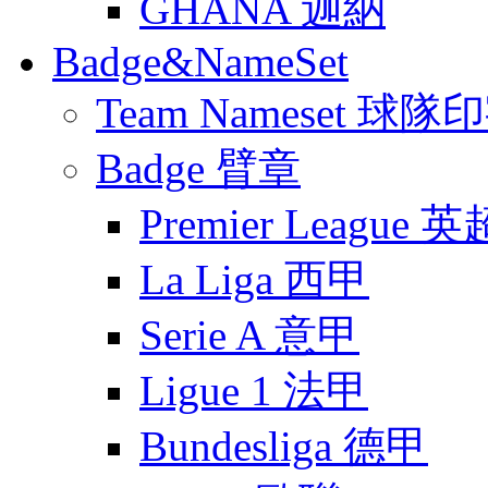
GHANA 迦納
Badge&NameSet
Team Nameset 球隊
Badge 臂章
Premier League 英
La Liga 西甲
Serie A 意甲
Ligue 1 法甲
Bundesliga 德甲