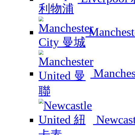
Manchest
Manches
Newcas