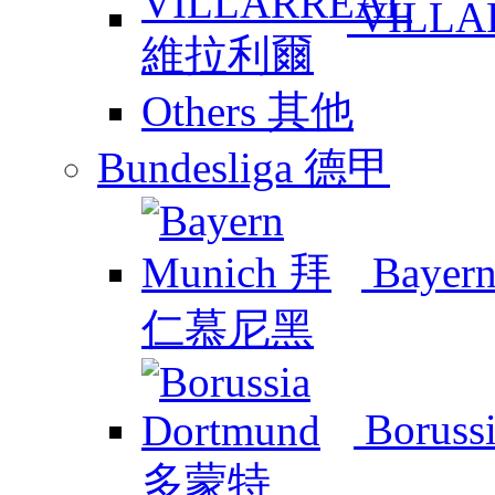
VILL
Others 其他
Bundesliga 德甲
Baye
Boruss