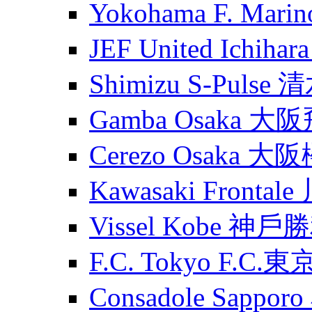
Yokohama F. Ma
JEF United Ichih
Shimizu S-Puls
Gamba Osaka 大
Cerezo Osaka 大
Kawasaki Fronta
Vissel Kobe 神
F.C. Tokyo F.C.東
Consadole Sapp