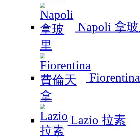
Napoli 拿
Fiorent
Lazio 拉素