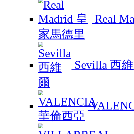
Real 
Sevilla 西
VALEN