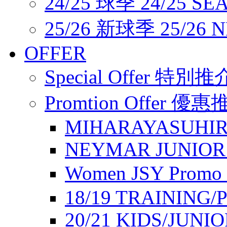
24/25 球季 24/25 SE
25/26 新球季 25/26 
OFFER
Special Offer 特別推
Promtion Offer 優
MIHARAYASUHIR
NEYMAR JUNIOR
Women JSY Pro
18/19 TRAINING/
20/21 KIDS/JUNI