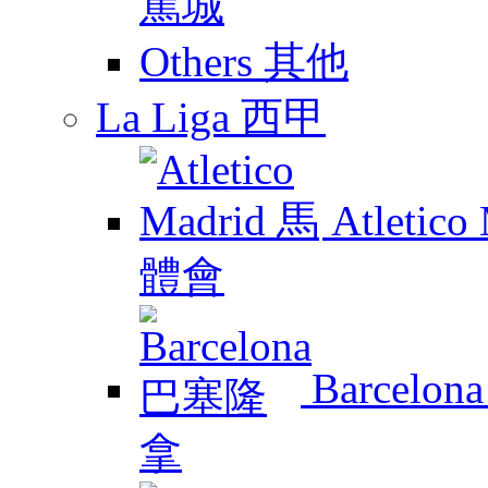
Others 其他
La Liga 西甲
Atletic
Barcelo