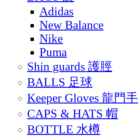
Adidas
New Balance
Nike
Puma
Shin guards 護脛
BALLS 足球
Keeper Gloves 龍門
CAPS & HATS 帽
BOTTLE 水樽