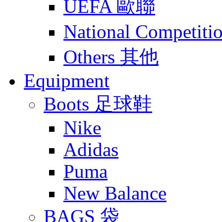
UEFA 歐聯
National Compet
Others 其他
Equipment
Boots 足球鞋
Nike
Adidas
Puma
New Balance
BAGS 袋