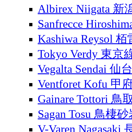
Albirex Niigata
Sanfrecce Hiros
Kashiwa Reysol
Tokyo Verdy 東
Vegalta Sendai
Ventforet Kofu 
Gainare Tottori
Sagan Tosu 鳥棲
V-Varen Nagasa