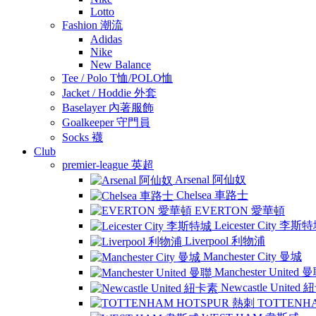
Lotto
Fashion 潮流
Adidas
Nike
New Balance
Tee / Polo T恤/POLO恤
Jacket / Hoddie 外套
Baselayer 內著服飾
Goalkeeper 守門員
Socks 襪
Club
premier-league 英超
Arsenal 阿仙奴
Chelsea 車路士
EVERTON 愛華頓
Leicester City 李斯
Liverpool 利物浦
Manchester City 曼城
Manchester United 
Newcastle United
TOTTENH