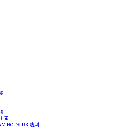
特城
曼聯
 紐卡素
AM HOTSPUR 熱刺