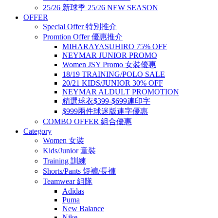
25/26 新球季 25/26 NEW SEASON
OFFER
Special Offer 特別推介
Promtion Offer 優惠推介
MIHARAYASUHIRO 75% OFF
NEYMAR JUNIOR PROMO
Women JSY Promo 女裝優惠
18/19 TRAINING/POLO SALE
20/21 KIDS/JUNIOR 30% OFF
NEYMAR ALDULT PROMOTION
精選球衣$399-$699連印字
$999兩件球迷版連字優惠
COMBO OFFER 組合優惠
Category
Women 女裝
Kids/Junior 童裝
Training 訓練
Shorts/Pants 短褲/長褲
Teamwear 組隊
Adidas
Puma
New Balance
Nike