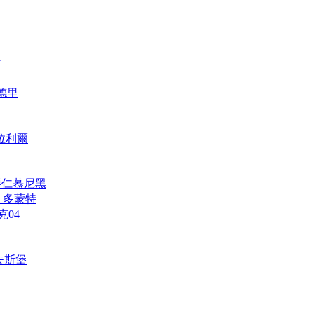
會
馬德里
維拉利爾
h 拜仁慕尼黑
und 多蒙特
克04
禾夫斯堡