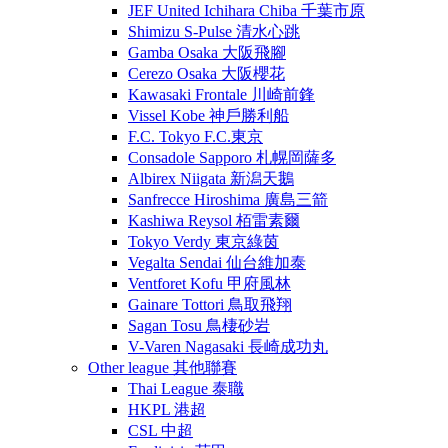
JEF United Ichihara Chiba 千葉市原
Shimizu S-Pulse 清水心跳
Gamba Osaka 大阪飛腳
Cerezo Osaka 大阪櫻花
Kawasaki Frontale 川崎前鋒
Vissel Kobe 神戶勝利船
F.C. Tokyo F.C.東京
Consadole Sapporo 札幌岡薩多
Albirex Niigata 新潟天鵝
Sanfrecce Hiroshima 廣島三箭
Kashiwa Reysol 栢雷素爾
Tokyo Verdy 東京綠茵
Vegalta Sendai 仙台維加泰
Ventforet Kofu 甲府風林
Gainare Tottori 鳥取飛翔
Sagan Tosu 鳥棲砂岩
V-Varen Nagasaki 長崎成功丸
Other league 其他聯賽
Thai League 泰職
HKPL 港超
CSL 中超