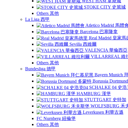
WEST HAM 韋斯咸
STOKE CITY 史篤城
Others 其他
La Liga 西甲
Atletico Madrid 馬體
Barcelona 巴塞隆拿
Real Madrid 皇家
Sevilla 西維爾
VALENCIA 華倫西亞
VILLARREAL 
Others 其他
Bundesliga 德甲
Bayern Munic
Borussia Dortm
SCHALKE 04 史浩
HAMBURG 漢堡
STUTTGART 史特加
WOLFSBURG 
Leverkusen 利華古遜
FC Nurnberg 紐倫堡
Others 其他