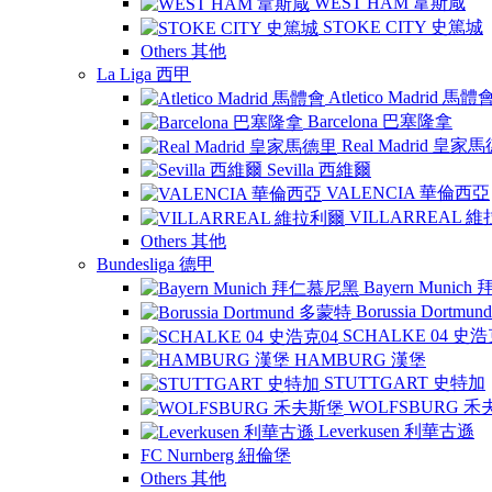
WEST HAM 韋斯咸
STOKE CITY 史篤城
Others 其他
La Liga 西甲
Atletico Madrid 馬體
Barcelona 巴塞隆拿
Real Madrid 皇家
Sevilla 西維爾
VALENCIA 華倫西亞
VILLARREAL 
Others 其他
Bundesliga 德甲
Bayern Munic
Borussia Dortm
SCHALKE 04 史浩
HAMBURG 漢堡
STUTTGART 史特加
WOLFSBURG 
Leverkusen 利華古遜
FC Nurnberg 紐倫堡
Others 其他