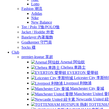
Lotto
Fashion 潮流
Adidas
Nike
New Balance
Tee / Polo T恤/POLO恤
Jacket / Hoddie 外套
Baselayer 內著服飾
Goalkeeper 守門員
Socks 襪
Club
premier-league 英超
Arsenal 阿仙奴
Chelsea 車路士
EVERTON 愛華頓
Leicester City 李斯
Liverpool 利物浦
Manchester City 曼城
Manchester United 
Newcastle United
TOTTENH