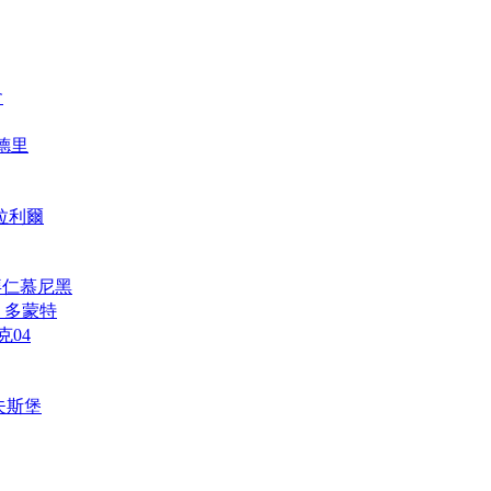
會
馬德里
維拉利爾
h 拜仁慕尼黑
und 多蒙特
克04
禾夫斯堡