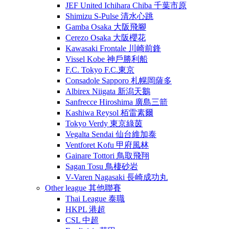
JEF United Ichihara Chiba 千葉市原
Shimizu S-Pulse 清水心跳
Gamba Osaka 大阪飛腳
Cerezo Osaka 大阪櫻花
Kawasaki Frontale 川崎前鋒
Vissel Kobe 神戶勝利船
F.C. Tokyo F.C.東京
Consadole Sapporo 札幌岡薩多
Albirex Niigata 新潟天鵝
Sanfrecce Hiroshima 廣島三箭
Kashiwa Reysol 栢雷素爾
Tokyo Verdy 東京綠茵
Vegalta Sendai 仙台維加泰
Ventforet Kofu 甲府風林
Gainare Tottori 鳥取飛翔
Sagan Tosu 鳥棲砂岩
V-Varen Nagasaki 長崎成功丸
Other league 其他聯賽
Thai League 泰職
HKPL 港超
CSL 中超