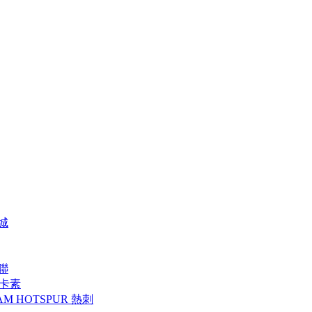
特城
曼聯
 紐卡素
AM HOTSPUR 熱刺