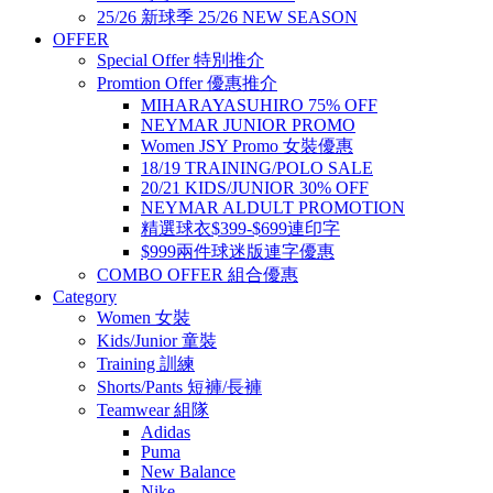
25/26 新球季 25/26 NEW SEASON
OFFER
Special Offer 特別推介
Promtion Offer 優惠推介
MIHARAYASUHIRO 75% OFF
NEYMAR JUNIOR PROMO
Women JSY Promo 女裝優惠
18/19 TRAINING/POLO SALE
20/21 KIDS/JUNIOR 30% OFF
NEYMAR ALDULT PROMOTION
精選球衣$399-$699連印字
$999兩件球迷版連字優惠
COMBO OFFER 組合優惠
Category
Women 女裝
Kids/Junior 童裝
Training 訓練
Shorts/Pants 短褲/長褲
Teamwear 組隊
Adidas
Puma
New Balance
Nike